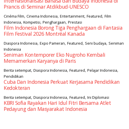
Internasionalisasi Bahasa dan Budaya Indonesia di
Prancis di Seminar Atdikbud-UNESCO
,
,
,
,
Cinéma Film
Cinema Indonesia
Entertainment
Featured
Film
,
,
,
Indonesia
Kompetisi
Penghargaan
Prestasi
Film Indonesia Borong Tiga Penghargaan di Fantasia
Film Festival 2026 Montréal Kanada
,
,
,
,
Diaspora Indonesia
Expo Pameran
Featured
Seni budaya
Seniman
Indonesia
Seniman Kontemporer Eko Nugroho Kembali
Memamerkan Karyanya di Paris
,
,
,
,
Berita setempat
Diaspora Indonesia
Featured
Pelajar Indonesia
Pendidikan
Cuba Dan Indonesia Perkuat Kerjasama Pendidikan
Kedokteran
,
,
,
Berita setempat
Diaspora Indonesia
Featured
Ini Diplomasi
KBRI Sofia Rayakan Hari Idul Fitri Bersama Atlet
Pedayung dan Masyarakat Indonesia
square2