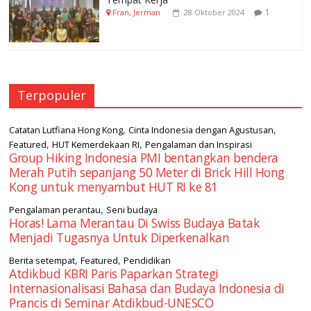
1
Fran, Jerman
28 Oktober 2024
Terpopuler
,
,
Catatan Lutfiana Hong Kong
Cinta Indonesia dengan Agustusan
,
,
Featured
HUT Kemerdekaan RI
Pengalaman dan Inspirasi
Group Hiking Indonesia PMI bentangkan bendera
Merah Putih sepanjang 50 Meter di Brick Hill Hong
Kong untuk menyambut HUT RI ke 81
,
Pengalaman perantau
Seni budaya
Horas! Lama Merantau Di Swiss Budaya Batak
Menjadi Tugasnya Untuk Diperkenalkan
,
,
Berita setempat
Featured
Pendidikan
Atdikbud KBRI Paris Paparkan Strategi
Internasionalisasi Bahasa dan Budaya Indonesia di
Prancis di Seminar Atdikbud-UNESCO