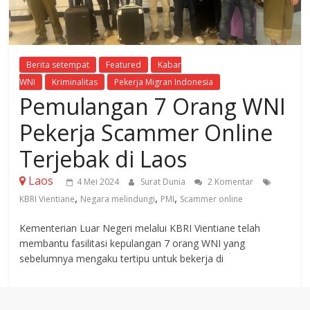
Berita setempat
Featured
Kabar
WNI
Kriminalitas
Pekerja Migran Indonesia
Pemulangan 7 Orang WNI
Pekerja Scammer Online
Terjebak di Laos
Laos
4 Mei 2024
Surat Dunia
2 Komentar
,
,
,
KBRI Vientiane
Negara melindungi
PMI
Scammer online
Kementerian Luar Negeri melalui KBRI Vientiane telah
membantu fasilitasi kepulangan 7 orang WNI yang
sebelumnya mengaku tertipu untuk bekerja di