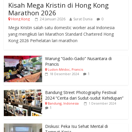
Kisah Mega Kristin di Hong Kong
Marathon 2026
Hong Kong
24 Januari 2026
Surat Dunia
0
Mega Kristin salah satu domestic worker asal Indonesia
yang mengikuti lari Marathon Standard Chartered Hong
Kong 2026 Perhelatan lari marathon
Warung “Gado-Gado” Nusantara di
Prancis
Ludon-Médoc, Prancis
1
18 Desember 2024
Bandung Street Photography Festival
2024 “Cerita dari Sudut-sudut Kehidupan”
Bandung, Indonesia
1 Desember 2024
1
Diskusi: Peka Isu Sehat Mental di
Tempat Kerja