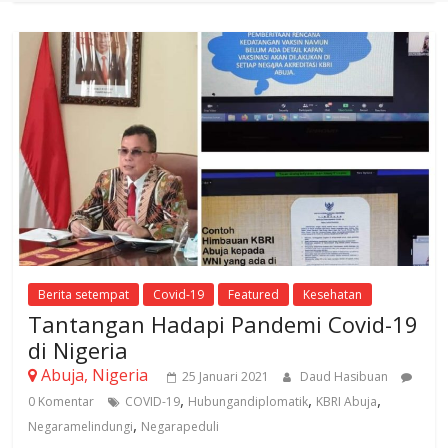
Berita setempat
Covid-19
Featured
Kesehatan
Tantangan Hadapi Pandemi Covid-19
di Nigeria
Abuja, Nigeria
25 Januari 2021
Daud Hasibuan
,
,
,
0 Komentar
COVID-19
Hubungandiplomatik
KBRI Abuja
,
Negaramelindungi
Negarapeduli