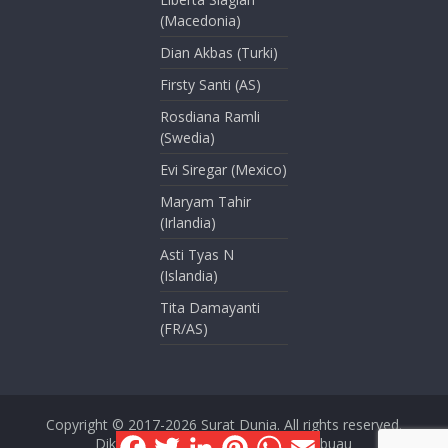
(Macedonia)
Dian Akbas (Turki)
Firsty Santi (AS)
Rosdiana Ramli
(Swedia)
Evi Siregar (Mexico)
Maryam Tahir
(Irlandia)
Asti Tyas N
(Islandia)
Tita Damayanti
(FR/AS)
Copyright © 2017-2026
Surat Dunia
. All rights reserved.
F
T
L
P
W
E
Dikelola oleh Dini Kusmana Massabuau