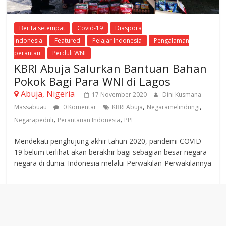
Berita setempat
Covid-19
Diaspora
Indonesia
Featured
Pelajar Indonesia
Pengalaman
perantau
Perduli WNI
KBRI Abuja Salurkan Bantuan Bahan
Pokok Bagi Para WNI di Lagos
Abuja, Nigeria
17 November 2020
Dini Kusmana
,
,
Massabuau
0 Komentar
KBRI Abuja
Negaramelindungi
,
,
Negarapeduli
Perantauan Indonesia
PPI
Mendekati penghujung akhir tahun 2020, pandemi COVID-
19 belum terlihat akan berakhir bagi sebagian besar negara-
negara di dunia. Indonesia melalui Perwakilan-Perwakilannya