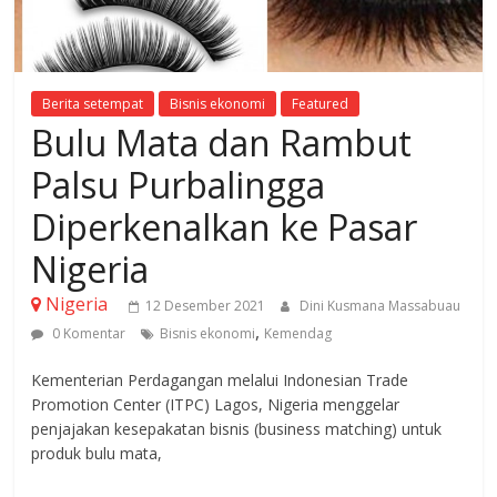
Berita setempat
Bisnis ekonomi
Featured
Bulu Mata dan Rambut
Palsu Purbalingga
Diperkenalkan ke Pasar
Nigeria
Nigeria
12 Desember 2021
Dini Kusmana Massabuau
,
0 Komentar
Bisnis ekonomi
Kemendag
Kementerian Perdagangan melalui Indonesian Trade
Promotion Center (ITPC) Lagos, Nigeria menggelar
penjajakan kesepakatan bisnis (business matching) untuk
produk bulu mata,