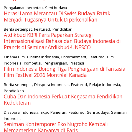
,
Pengalaman perantau
Seni budaya
Horas! Lama Merantau Di Swiss Budaya Batak
Menjadi Tugasnya Untuk Diperkenalkan
,
,
Berita setempat
Featured
Pendidikan
Atdikbud KBRI Paris Paparkan Strategi
Internasionalisasi Bahasa dan Budaya Indonesia di
Prancis di Seminar Atdikbud-UNESCO
,
,
,
,
Cinéma Film
Cinema Indonesia
Entertainment
Featured
Film
,
,
,
Indonesia
Kompetisi
Penghargaan
Prestasi
Film Indonesia Borong Tiga Penghargaan di Fantasia
Film Festival 2026 Montréal Kanada
,
,
,
,
Berita setempat
Diaspora Indonesia
Featured
Pelajar Indonesia
Pendidikan
Cuba Dan Indonesia Perkuat Kerjasama Pendidikan
Kedokteran
,
,
,
,
Diaspora Indonesia
Expo Pameran
Featured
Seni budaya
Seniman
Indonesia
Seniman Kontemporer Eko Nugroho Kembali
Memamerkan Karyanya di Paris