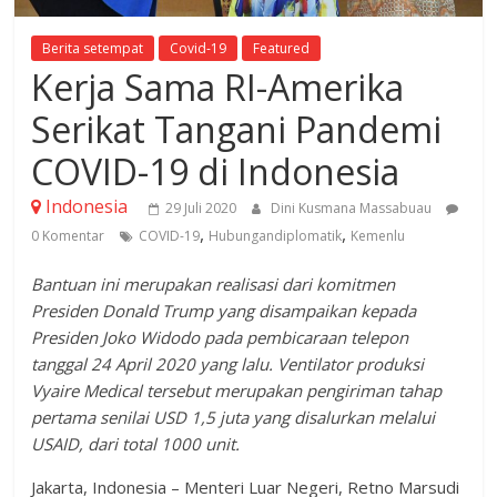
Berita setempat
Covid-19
Featured
Kerja Sama RI-Amerika
Serikat Tangani Pandemi
COVID-19 di Indonesia
Indonesia
29 Juli 2020
Dini Kusmana Massabuau
,
,
0 Komentar
COVID-19
Hubungandiplomatik
Kemenlu
Bantuan ini merupakan realisasi dari komitmen
Presiden Donald Trump yang disampaikan kepada
Presiden Joko Widodo pada pembicaraan telepon
tanggal 24 April 2020 yang lalu. Ventilator produksi
Vyaire Medical tersebut merupakan pengiriman tahap
pertama senilai USD 1,5 juta yang disalurkan melalui
USAID, dari total 1000 unit.
Jakarta, Indonesia – Menteri Luar Negeri, Retno Marsudi