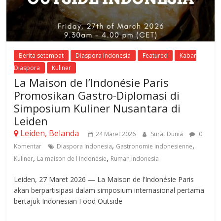
Berita setempat
Diaspora Indonesia
Featured
Kabar
Diaspora
Kuliner
La Maison de l’Indonésie Paris
Promosikan Gastro-Diplomasi di
Simposium Kuliner Nusantara di
Leiden
Leiden, Belanda
24 Maret 2026
Surat Dunia
0
,
,
Komentar
Diaspora Indonesia
Gastronomie indonesienne
,
,
Kuliner
La maison de l Indonésie
Rumah Indonesia
Leiden, 27 Maret 2026 — La Maison de l’Indonésie Paris
akan berpartisipasi dalam simposium internasional pertama
bertajuk Indonesian Food Outside