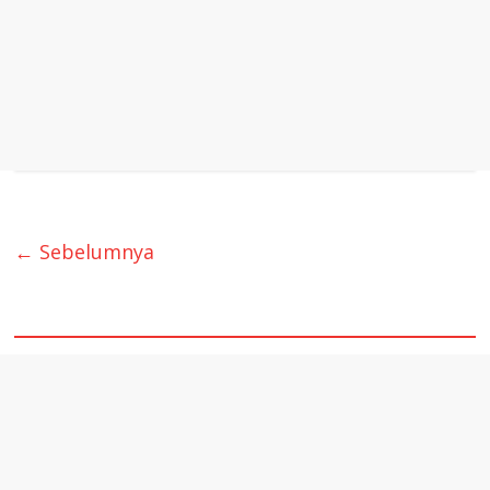
← Sebelumnya
quare1