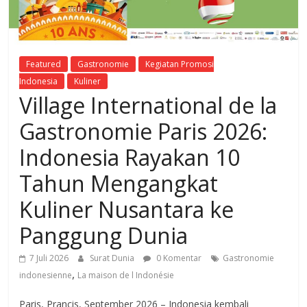
Featured
Gastronomie
Kegiatan Promosi
Indonesia
Kuliner
Village International de la
Gastronomie Paris 2026:
Indonesia Rayakan 10
Tahun Mengangkat
Kuliner Nusantara ke
Panggung Dunia
7 Juli 2026
Surat Dunia
0 Komentar
Gastronomie
,
indonesienne
La maison de l Indonésie
Paris, Prancis, September 2026 – Indonesia kembali