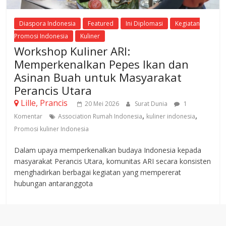
Diaspora Indonesia
Featured
Ini Diplomasi
Kegiatan
Promosi Indonesia
Kuliner
Workshop Kuliner ARI:
Memperkenalkan Pepes Ikan dan
Asinan Buah untuk Masyarakat
Perancis Utara
Lille, Prancis
20 Mei 2026
Surat Dunia
1
,
,
Komentar
Association Rumah Indonesia
kuliner indonesia
Promosi kuliner Indonesia
Dalam upaya memperkenalkan budaya Indonesia kepada
masyarakat Perancis Utara, komunitas ARI secara konsisten
menghadirkan berbagai kegiatan yang mempererat
hubungan antaranggota