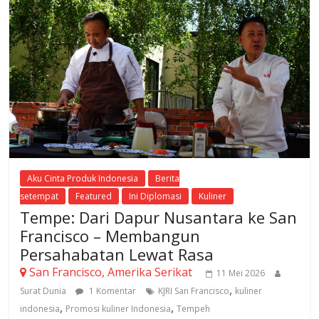
Aku Cinta Produk Indonesia
Berita
setempat
Featured
Ini Diplomasi
Kuliner
Tempe: Dari Dapur Nusantara ke San
Francisco – Membangun
Persahabatan Lewat Rasa
San Francisco, Amerika Serikat
11 Mei 2026
,
Surat Dunia
1 Komentar
KJRI San Francisco
kuliner
,
,
indonesia
Promosi kuliner Indonesia
Tempeh