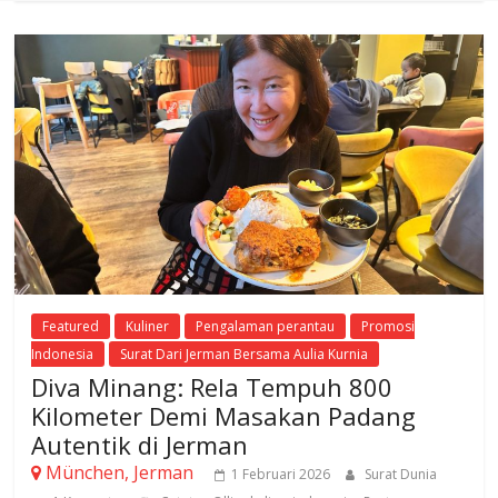
Featured
Kuliner
Pengalaman perantau
Promosi
Indonesia
Surat Dari Jerman Bersama Aulia Kurnia
Diva Minang: Rela Tempuh 800
Kilometer Demi Masakan Padang
Autentik di Jerman
München, Jerman
1 Februari 2026
Surat Dunia