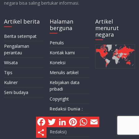
negara bisa saling bertukar informasi.
Artikel berita
Halaman
Artikel
berguna
menurut
negara
Berita setempat
Penulis
Pengalaman
perantau
Kontak kami
Wisata
Koneksi
Tips
Menulis artikel
Kuliner
Kebijakan data
pribadi
Seni budaya
Copyright
Redaksi Dunia :
F
T
L
P
W
E
Dini Kusmana
a
w
i
i
h
m
Massabuau (Chef
c
i
n
n
a
a
S
Redaksi)
e
t
k
t
t
i
h