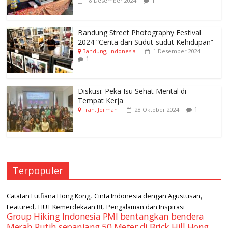
1
18 Desember 2024
Bandung Street Photography Festival
2024 “Cerita dari Sudut-sudut Kehidupan”
Bandung, Indonesia
1 Desember 2024
1
Diskusi: Peka Isu Sehat Mental di
Tempat Kerja
1
Fran, Jerman
28 Oktober 2024
Terpopuler
,
,
Catatan Lutfiana Hong Kong
Cinta Indonesia dengan Agustusan
,
,
Featured
HUT Kemerdekaan RI
Pengalaman dan Inspirasi
Group Hiking Indonesia PMI bentangkan bendera
Merah Putih sepanjang 50 Meter di Brick Hill Hong