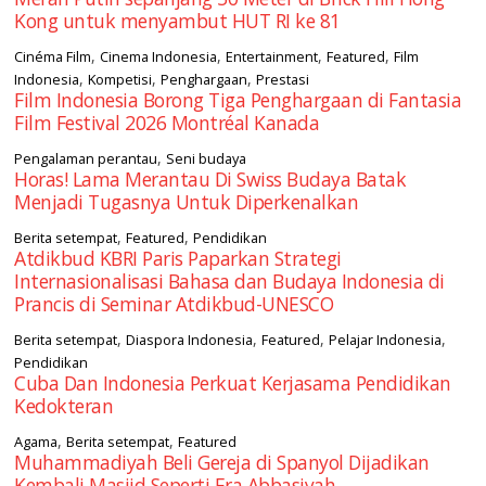
Kong untuk menyambut HUT RI ke 81
,
,
,
,
Cinéma Film
Cinema Indonesia
Entertainment
Featured
Film
,
,
,
Indonesia
Kompetisi
Penghargaan
Prestasi
Film Indonesia Borong Tiga Penghargaan di Fantasia
Film Festival 2026 Montréal Kanada
,
Pengalaman perantau
Seni budaya
Horas! Lama Merantau Di Swiss Budaya Batak
Menjadi Tugasnya Untuk Diperkenalkan
,
,
Berita setempat
Featured
Pendidikan
Atdikbud KBRI Paris Paparkan Strategi
Internasionalisasi Bahasa dan Budaya Indonesia di
Prancis di Seminar Atdikbud-UNESCO
,
,
,
,
Berita setempat
Diaspora Indonesia
Featured
Pelajar Indonesia
Pendidikan
Cuba Dan Indonesia Perkuat Kerjasama Pendidikan
Kedokteran
,
,
Agama
Berita setempat
Featured
Muhammadiyah Beli Gereja di Spanyol Dijadikan
Kembali Masjid Seperti Era Abbasiyah