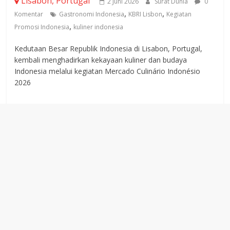
Lisabon, Portugal
2 Juni 2026
Surat Dunia
0
,
,
Komentar
Gastronomi Indonesia
KBRI Lisbon
Kegiatan
,
Promosi Indonesia
kuliner indonesia
Kedutaan Besar Republik Indonesia di Lisabon, Portugal,
kembali menghadirkan kekayaan kuliner dan budaya
Indonesia melalui kegiatan Mercado Culinário Indonésio
2026