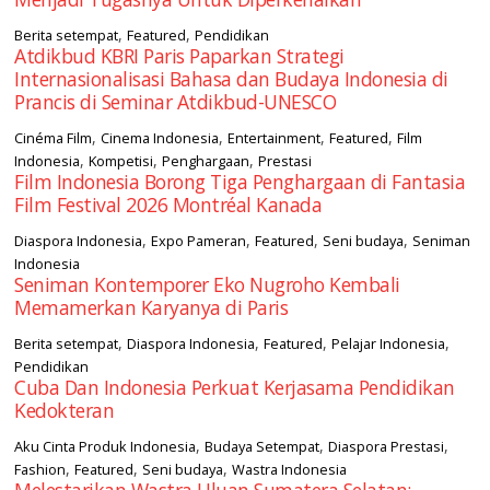
,
,
Berita setempat
Featured
Pendidikan
Atdikbud KBRI Paris Paparkan Strategi
Internasionalisasi Bahasa dan Budaya Indonesia di
Prancis di Seminar Atdikbud-UNESCO
,
,
,
,
Cinéma Film
Cinema Indonesia
Entertainment
Featured
Film
,
,
,
Indonesia
Kompetisi
Penghargaan
Prestasi
Film Indonesia Borong Tiga Penghargaan di Fantasia
Film Festival 2026 Montréal Kanada
,
,
,
,
Diaspora Indonesia
Expo Pameran
Featured
Seni budaya
Seniman
Indonesia
Seniman Kontemporer Eko Nugroho Kembali
Memamerkan Karyanya di Paris
,
,
,
,
Berita setempat
Diaspora Indonesia
Featured
Pelajar Indonesia
Pendidikan
Cuba Dan Indonesia Perkuat Kerjasama Pendidikan
Kedokteran
,
,
,
Aku Cinta Produk Indonesia
Budaya Setempat
Diaspora Prestasi
,
,
,
Fashion
Featured
Seni budaya
Wastra Indonesia
Melestarikan Wastra Uluan Sumatera Selatan: