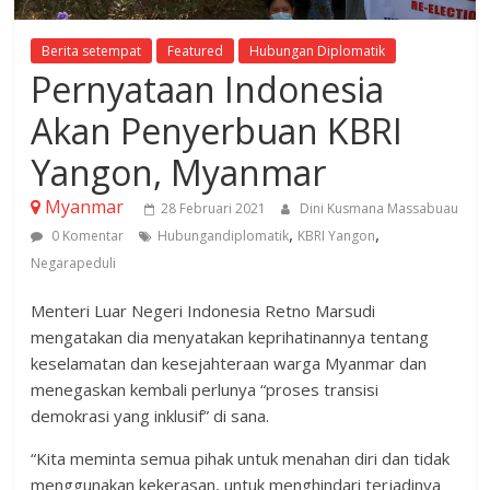
Berita setempat
Featured
Hubungan Diplomatik
Pernyataan Indonesia
Akan Penyerbuan KBRI
Yangon, Myanmar
Myanmar
28 Februari 2021
Dini Kusmana Massabuau
,
,
0 Komentar
Hubungandiplomatik
KBRI Yangon
Negarapeduli
Menteri Luar Negeri Indonesia Retno Marsudi
mengatakan dia menyatakan keprihatinannya tentang
keselamatan dan kesejahteraan warga Myanmar dan
menegaskan kembali perlunya “proses transisi
demokrasi yang inklusif” di sana.
“Kita meminta semua pihak untuk menahan diri dan tidak
menggunakan kekerasan, untuk menghindari terjadinya