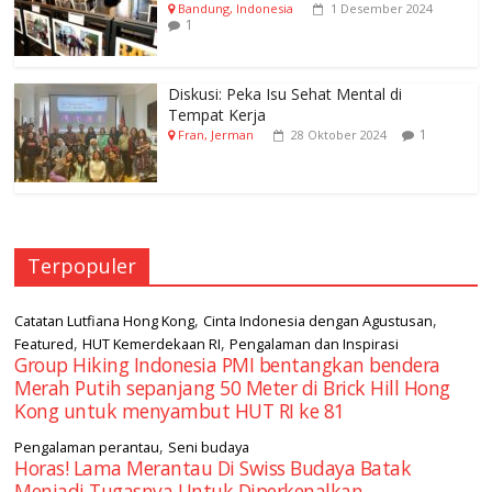
Bandung, Indonesia
1 Desember 2024
1
Diskusi: Peka Isu Sehat Mental di
Tempat Kerja
1
Fran, Jerman
28 Oktober 2024
Terpopuler
,
,
Catatan Lutfiana Hong Kong
Cinta Indonesia dengan Agustusan
,
,
Featured
HUT Kemerdekaan RI
Pengalaman dan Inspirasi
Group Hiking Indonesia PMI bentangkan bendera
Merah Putih sepanjang 50 Meter di Brick Hill Hong
Kong untuk menyambut HUT RI ke 81
,
Pengalaman perantau
Seni budaya
Horas! Lama Merantau Di Swiss Budaya Batak
Menjadi Tugasnya Untuk Diperkenalkan