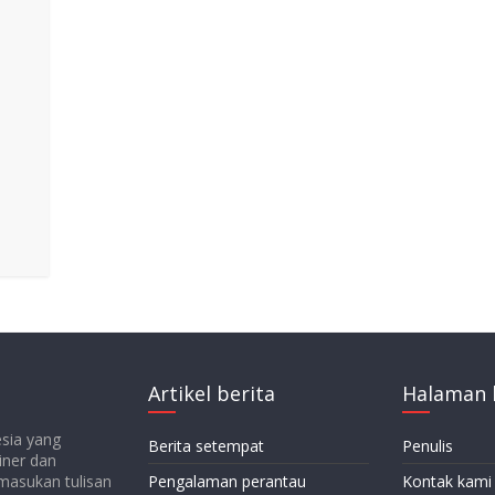
Artikel berita
Halaman 
esia yang
Berita setempat
Penulis
iner dan
emasukan tulisan
Pengalaman perantau
Kontak kami