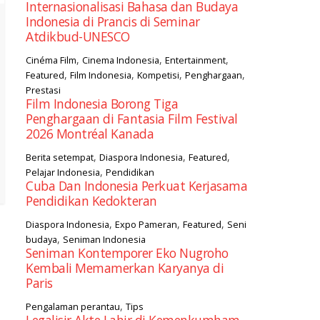
Internasionalisasi Bahasa dan Budaya
Indonesia di Prancis di Seminar
Atdikbud-UNESCO
,
,
,
Cinéma Film
Cinema Indonesia
Entertainment
,
,
,
,
Featured
Film Indonesia
Kompetisi
Penghargaan
Prestasi
Film Indonesia Borong Tiga
Penghargaan di Fantasia Film Festival
2026 Montréal Kanada
,
,
,
Berita setempat
Diaspora Indonesia
Featured
,
Pelajar Indonesia
Pendidikan
Cuba Dan Indonesia Perkuat Kerjasama
Pendidikan Kedokteran
,
,
,
Diaspora Indonesia
Expo Pameran
Featured
Seni
,
budaya
Seniman Indonesia
Seniman Kontemporer Eko Nugroho
Kembali Memamerkan Karyanya di
Paris
,
Pengalaman perantau
Tips
Legalisir Akte Lahir di Kemenkumham