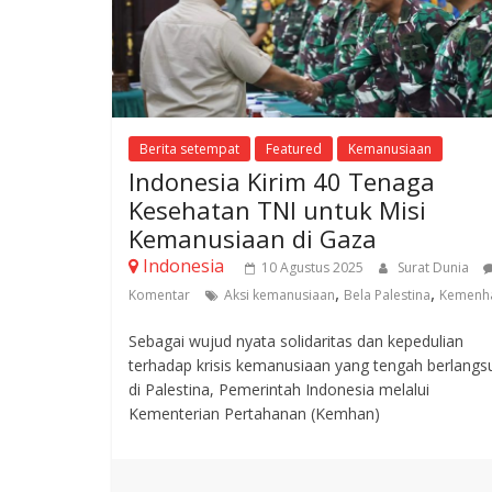
Berita setempat
Featured
Kemanusiaan
Indonesia Kirim 40 Tenaga
Kesehatan TNI untuk Misi
Kemanusiaan di Gaza
Indonesia
10 Agustus 2025
Surat Dunia
,
,
Komentar
Aksi kemanusiaan
Bela Palestina
Kemenh
Sebagai wujud nyata solidaritas dan kepedulian
terhadap krisis kemanusiaan yang tengah berlangs
di Palestina, Pemerintah Indonesia melalui
Kementerian Pertahanan (Kemhan)