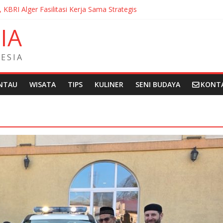
, KBRI Alger Fasilitasi Kerja Sama Strategis
ernasionalisasi Bahasa dan Budaya Indonesia di Prancis di Seminar 
N
I
A
ndera Merah Putih sepanjang 50 Meter di Brick Hill Hong Kong unt
 Fantasia Film Festival 2026 Montréal Kanada
didikan Indonesia kepada Komunitas Paroki di Angola
E
S
I
A
NTAU
WISATA
TIPS
KULINER
SENI BUDAYA
KONT