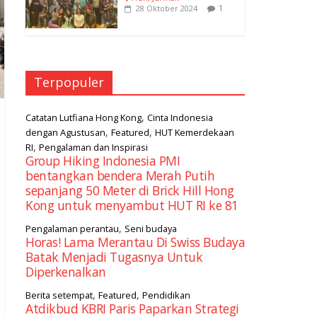
1
28 Oktober 2024
Terpopuler
,
Catatan Lutfiana Hong Kong
Cinta Indonesia
,
,
dengan Agustusan
Featured
HUT Kemerdekaan
,
RI
Pengalaman dan Inspirasi
Group Hiking Indonesia PMI
bentangkan bendera Merah Putih
sepanjang 50 Meter di Brick Hill Hong
Kong untuk menyambut HUT RI ke 81
,
Pengalaman perantau
Seni budaya
Horas! Lama Merantau Di Swiss Budaya
Batak Menjadi Tugasnya Untuk
Diperkenalkan
,
,
Berita setempat
Featured
Pendidikan
Atdikbud KBRI Paris Paparkan Strategi