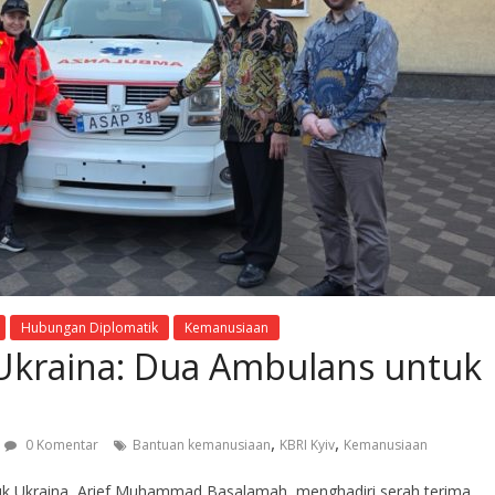
Hubungan Diplomatik
Kemanusiaan
 Ukraina: Dua Ambulans untuk
,
,
0 Komentar
Bantuan kemanusiaan
KBRI Kyiv
Kemanusiaan
tuk Ukraina, Arief Muhammad Basalamah, menghadiri serah terima