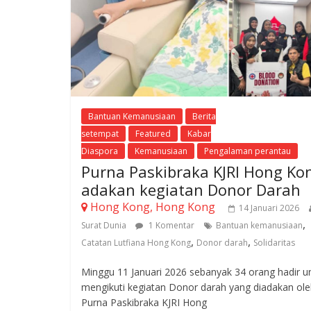
Bantuan Kemanusiaan
Berita
setempat
Featured
Kabar
Diaspora
Kemanusiaan
Pengalaman perantau
Purna Paskibraka KJRI Hong Ko
adakan kegiatan Donor Darah
Hong Kong, Hong Kong
14 Januari 2026
,
Surat Dunia
1 Komentar
Bantuan kemanusiaan
,
,
Catatan Lutfiana Hong Kong
Donor darah
Solidaritas
Minggu 11 Januari 2026 sebanyak 34 orang hadir u
mengikuti kegiatan Donor darah yang diadakan ol
Purna Paskibraka KJRI Hong