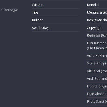
Wisata
Koneksi
di berbagai
Tips
Menulis artik
Kuliner
Kebijakan da
Seni budaya
Copyright
Redaksi Dun
Dini Kusma
(Chef Redaks
Aulia Hakim 
Sita S Phulpi
Alfi Rizal (Pr
Andi Sopiand
Elberta Siag
Dian Akbas (
Firsty Santi (