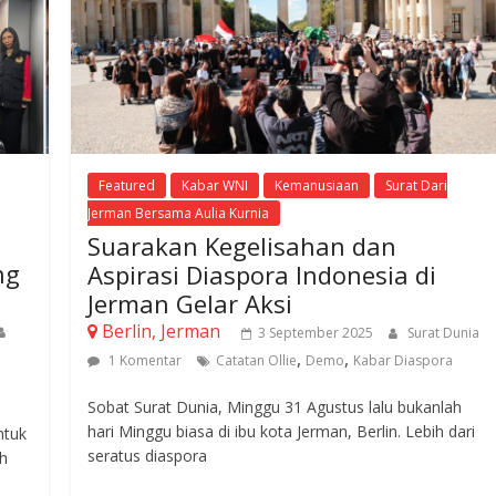
Featured
Kabar WNI
Kemanusiaan
Surat Dari
Jerman Bersama Aulia Kurnia
Suarakan Kegelisahan dan
ng
Aspirasi Diaspora Indonesia di
Jerman Gelar Aksi
Berlin, Jerman
3 September 2025
Surat Dunia
,
,
1 Komentar
Catatan Ollie
Demo
Kabar Diaspora
Sobat Surat Dunia, Minggu 31 Agustus lalu bukanlah
hari Minggu biasa di ibu kota Jerman, Berlin. Lebih dari
ntuk
seratus diaspora
eh