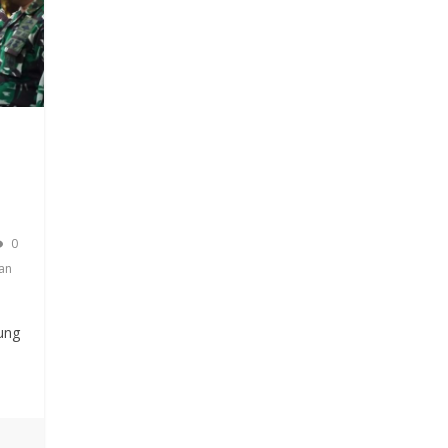
0
an
ung