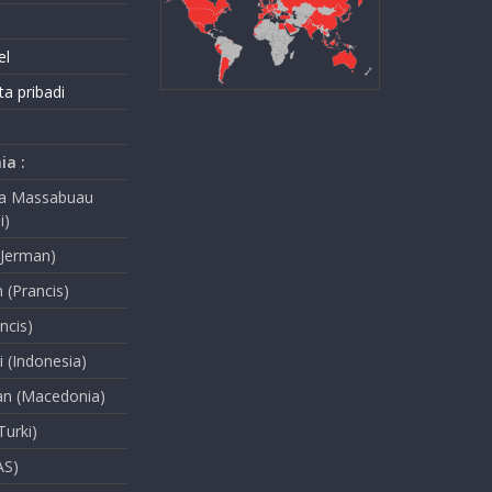
el
ta pribadi
ia :
na Massabuau
i)
(Jerman)
n (Prancis)
ancis)
i (Indonesia)
ian (Macedonia)
Turki)
AS)