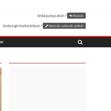
Atdikbud-UNESCO
uk menyambut HUT RI ke 81
Anda punya akun ?
Masuk
Anda ingin berkontribusi ?
Menulis sebuah artikel
AK
quare1