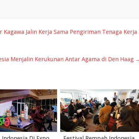
 Kagawa Jalin Kerja Sama Pengiriman Tenaga Kerja
esia Menjalin Kerukunan Antar Agama di Den Haag
n Indonesia Di Expo
Festival Rempah Indonesia