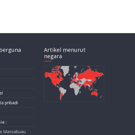
berguna
Artikel menurut
negara
el
ta pribadi
ia :
na Massabuau