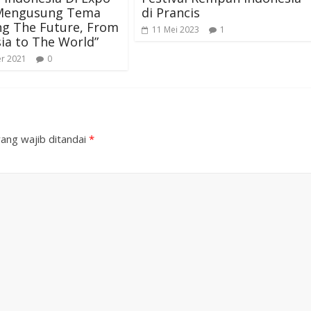
Mengusung Tema
di Prancis
ng The Future, From
11 Mei 2023
1
ia to The World”
r 2021
0
ang wajib ditandai
*