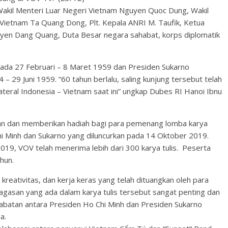
Wakil Menteri Luar Negeri Vietnam Nguyen Quoc Dung, Wakil
Vietnam Ta Quang Dong, Plt. Kepala ANRI M. Taufik, Ketua
yen Dang Quang, Duta Besar negara sahabat, korps diplomatik
pada 27 Februari – 8 Maret 1959 dan Presiden Sukarno
– 29 Juni 1959. “60 tahun berlalu, saling kunjung tersebut telah
teral Indonesia – Vietnam saat ini” ungkap Dubes RI Hanoi Ibnu
.
n dan memberikan hadiah bagi para pemenang lomba karya
i Minh dan Sukarno yang diluncurkan pada 14 Oktober 2019.
9, VOV telah menerima lebih dari 300 karya tulis. Peserta
hun.
reativitas, dan kerja keras yang telah dituangkan oleh para
agasan yang ada dalam karya tulis tersebut sangat penting dan
batan antara Presiden Ho Chi Minh dan Presiden Sukarno
ya.