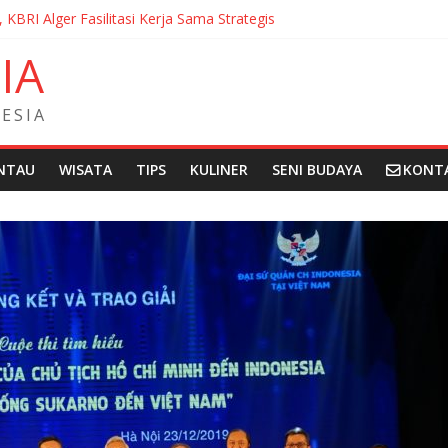
, KBRI Alger Fasilitasi Kerja Sama Strategis
ernasionalisasi Bahasa dan Budaya Indonesia di Prancis di Seminar 
N
I
A
ndera Merah Putih sepanjang 50 Meter di Brick Hill Hong Kong unt
 Fantasia Film Festival 2026 Montréal Kanada
didikan Indonesia kepada Komunitas Paroki di Angola
E
S
I
A
NTAU
WISATA
TIPS
KULINER
SENI BUDAYA
KONT