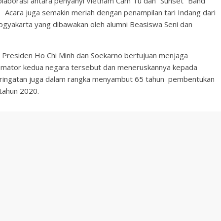
laborasi antara penyanyi Vietnam Cẩm Tú dan “Sunset” Band
 Acara juga semakin meriah dengan penampilan tari Indang dari
Yogyakarta yang dibawakan oleh alumni Beasiswa Seni dan
h Presiden Ho Chi Minh dan Soekarno bertujuan menjaga
klamator kedua negara tersebut dan meneruskannya kepada
eringatan juga dalam rangka menyambut 65 tahun pembentukan
tahun 2020.