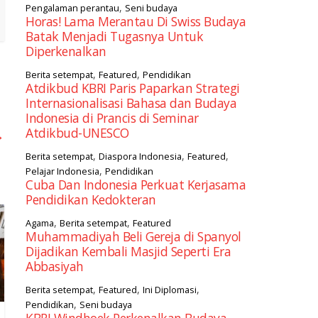
,
Pengalaman perantau
Seni budaya
Horas! Lama Merantau Di Swiss Budaya
Batak Menjadi Tugasnya Untuk
Diperkenalkan
,
,
Berita setempat
Featured
Pendidikan
Atdikbud KBRI Paris Paparkan Strategi
Internasionalisasi Bahasa dan Budaya
Indonesia di Prancis di Seminar
Atdikbud-UNESCO
→
,
,
,
Berita setempat
Diaspora Indonesia
Featured
,
Pelajar Indonesia
Pendidikan
Cuba Dan Indonesia Perkuat Kerjasama
Pendidikan Kedokteran
,
,
Agama
Berita setempat
Featured
Muhammadiyah Beli Gereja di Spanyol
Dijadikan Kembali Masjid Seperti Era
Abbasiyah
,
,
,
Berita setempat
Featured
Ini Diplomasi
,
Pendidikan
Seni budaya
KBRI Windhoek Perkenalkan Budaya