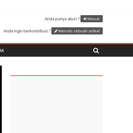
Atdikbud-UNESCO
uk menyambut HUT RI ke 81
Anda punya akun ?
Masuk
Anda ingin berkontribusi ?
Menulis sebuah artikel
AK
quare1