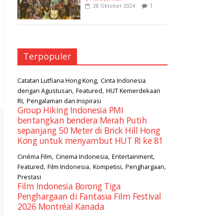
1
28 Oktober 2024
Terpopuler
,
Catatan Lutfiana Hong Kong
Cinta Indonesia
,
,
dengan Agustusan
Featured
HUT Kemerdekaan
,
RI
Pengalaman dan Inspirasi
Group Hiking Indonesia PMI
bentangkan bendera Merah Putih
sepanjang 50 Meter di Brick Hill Hong
Kong untuk menyambut HUT RI ke 81
,
,
,
Cinéma Film
Cinema Indonesia
Entertainment
,
,
,
,
Featured
Film Indonesia
Kompetisi
Penghargaan
Prestasi
Film Indonesia Borong Tiga
Penghargaan di Fantasia Film Festival
2026 Montréal Kanada