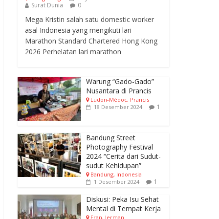
Surat Dunia
0
Mega Kristin salah satu domestic worker
asal Indonesia yang mengikuti lari
Marathon Standard Chartered Hong Kong
2026 Perhelatan lari marathon
Warung “Gado-Gado”
Nusantara di Prancis
Ludon-Médoc, Prancis
1
18 Desember 2024
Bandung Street
Photography Festival
2024 “Cerita dari Sudut-
sudut Kehidupan”
Bandung, Indonesia
1
1 Desember 2024
Diskusi: Peka Isu Sehat
Mental di Tempat Kerja
Fran, Jerman