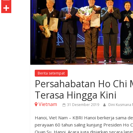
o
t
k
n
h
E
o
e
e
t
a
m
S
k
r
d
e
t
a
h
I
r
s
i
a
n
e
A
l
r
s
p
e
t
p
Berita setempat
Persahabatan Ho Chi 
Terasa Hingga Kini
Vietnam
31 Desember 2019
Dini Kusmana
Hanoi, Viet Nam – KBRI Hanoi berkerja sama de
perayaan 60 tahun saling kunjung Presiden Ho 
Quan Su, Hanoi. Acara juga disiarkan secara lang