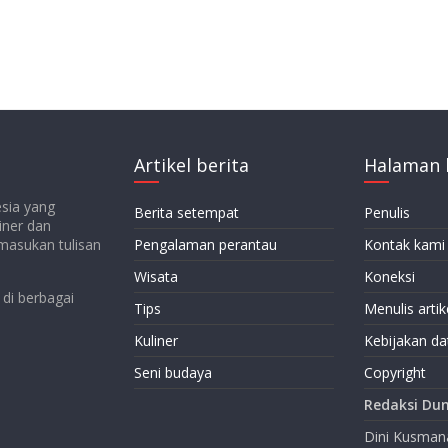
Artikel berita
Halaman 
esia yang
Berita setempat
Penulis
iner dan
emasukan tulisan
Pengalaman perantau
Kontak kami
Wisata
Koneksi
di berbagai
Tips
Menulis artik
Kuliner
Kebijakan da
Seni budaya
Copyright
Redaksi Dun
Dini Kusma