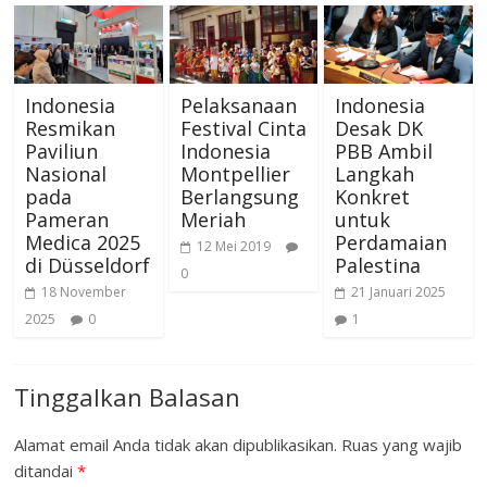
Indonesia
Pelaksanaan
Indonesia
Resmikan
Festival Cinta
Desak DK
Paviliun
Indonesia
PBB Ambil
Nasional
Montpellier
Langkah
pada
Berlangsung
Konkret
Pameran
Meriah
untuk
Medica 2025
Perdamaian
12 Mei 2019
di Düsseldorf
Palestina
0
18 November
21 Januari 2025
2025
0
1
Tinggalkan Balasan
Alamat email Anda tidak akan dipublikasikan.
Ruas yang wajib
ditandai
*