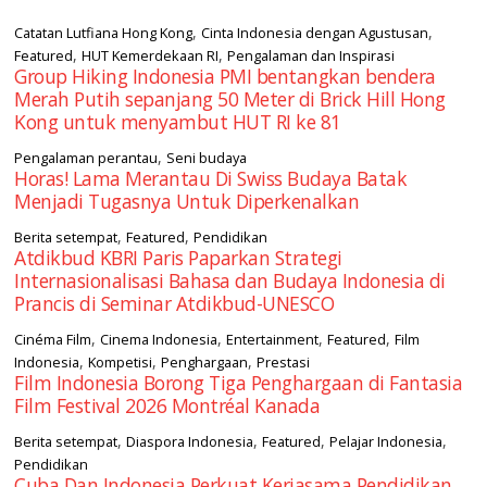
,
,
Catatan Lutfiana Hong Kong
Cinta Indonesia dengan Agustusan
,
,
Featured
HUT Kemerdekaan RI
Pengalaman dan Inspirasi
Group Hiking Indonesia PMI bentangkan bendera
Merah Putih sepanjang 50 Meter di Brick Hill Hong
Kong untuk menyambut HUT RI ke 81
,
Pengalaman perantau
Seni budaya
Horas! Lama Merantau Di Swiss Budaya Batak
Menjadi Tugasnya Untuk Diperkenalkan
,
,
Berita setempat
Featured
Pendidikan
Atdikbud KBRI Paris Paparkan Strategi
Internasionalisasi Bahasa dan Budaya Indonesia di
Prancis di Seminar Atdikbud-UNESCO
,
,
,
,
Cinéma Film
Cinema Indonesia
Entertainment
Featured
Film
,
,
,
Indonesia
Kompetisi
Penghargaan
Prestasi
Film Indonesia Borong Tiga Penghargaan di Fantasia
Film Festival 2026 Montréal Kanada
,
,
,
,
Berita setempat
Diaspora Indonesia
Featured
Pelajar Indonesia
Pendidikan
Cuba Dan Indonesia Perkuat Kerjasama Pendidikan