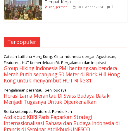
Tempat Kerja
1
Fran, Jerman
28 Oktober 2024
Terpopuler
,
,
Catatan Lutfiana Hong Kong
Cinta Indonesia dengan Agustusan
,
,
Featured
HUT Kemerdekaan RI
Pengalaman dan Inspirasi
Group Hiking Indonesia PMI bentangkan bendera
Merah Putih sepanjang 50 Meter di Brick Hill Hong
Kong untuk menyambut HUT RI ke 81
,
Pengalaman perantau
Seni budaya
Horas! Lama Merantau Di Swiss Budaya Batak
Menjadi Tugasnya Untuk Diperkenalkan
,
,
Berita setempat
Featured
Pendidikan
Atdikbud KBRI Paris Paparkan Strategi
Internasionalisasi Bahasa dan Budaya Indonesia di
Prancis di Seminar Atdikbud-UNESCO