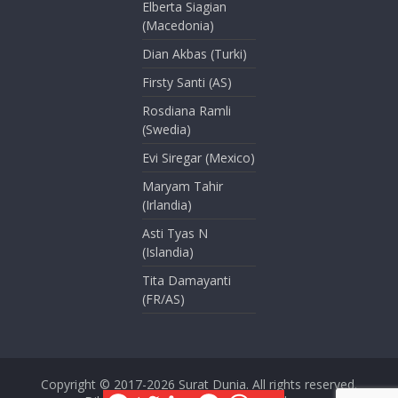
Elberta Siagian
(Macedonia)
Dian Akbas (Turki)
Firsty Santi (AS)
Rosdiana Ramli
(Swedia)
Evi Siregar (Mexico)
Maryam Tahir
(Irlandia)
Asti Tyas N
(Islandia)
Tita Damayanti
(FR/AS)
Copyright © 2017-2026
Surat Dunia
. All rights reserved.
F
T
L
P
W
E