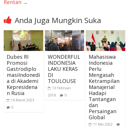
Rentan
→
Anda Juga Mungkin Suka
Dubes RI
WONDERFUL
Mahasiswa
Promosi
INDONESIA
Indonesia
Gastrodiplo
LAKU KERAS
Perlu
masiIndonedi
DI
Mengasah
a di Akademi
TOULOUSE
Ketrampilan
Kepresidena
Manajerial
13 Februari
n Rusia
Hadapi
2018
0
Tantangan
16 Maret 2023
dan
0
Persaingan
Global
11 Mei 2022