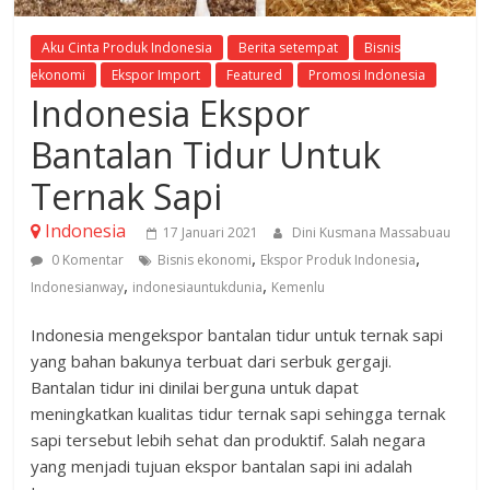
Aku Cinta Produk Indonesia
Berita setempat
Bisnis
ekonomi
Ekspor Import
Featured
Promosi Indonesia
Indonesia Ekspor
Bantalan Tidur Untuk
Ternak Sapi
Indonesia
17 Januari 2021
Dini Kusmana Massabuau
,
,
0 Komentar
Bisnis ekonomi
Ekspor Produk Indonesia
,
,
Indonesianway
indonesiauntukdunia
Kemenlu
Indonesia mengekspor bantalan tidur untuk ternak sapi
yang bahan bakunya terbuat dari serbuk gergaji.
Bantalan tidur ini dinilai berguna untuk dapat
meningkatkan kualitas tidur ternak sapi sehingga ternak
sapi tersebut lebih sehat dan produktif. Salah negara
yang menjadi tujuan ekspor bantalan sapi ini adalah