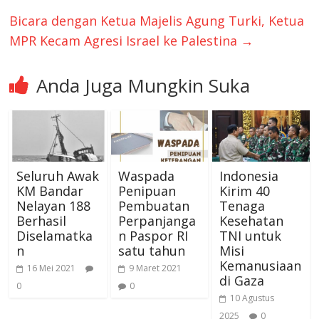
Bicara dengan Ketua Majelis Agung Turki, Ketua
MPR Kecam Agresi Israel ke Palestina
→
Anda Juga Mungkin Suka
Seluruh Awak
Waspada
Indonesia
KM Bandar
Penipuan
Kirim 40
Nelayan 188
Pembuatan
Tenaga
Berhasil
Perpanjanga
Kesehatan
Diselamatka
n Paspor RI
TNI untuk
n
satu tahun
Misi
Kemanusiaan
16 Mei 2021
9 Maret 2021
di Gaza
0
0
10 Agustus
2025
0