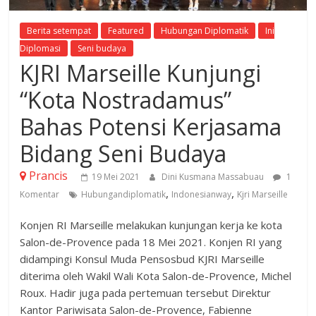
Berita setempat
Featured
Hubungan Diplomatik
Ini
Diplomasi
Seni budaya
KJRI Marseille Kunjungi
“Kota Nostradamus”
Bahas Potensi Kerjasama
Bidang Seni Budaya
Prancis
19 Mei 2021
Dini Kusmana Massabuau
1
,
,
Komentar
Hubungandiplomatik
Indonesianway
Kjri Marseille
Konjen RI Marseille melakukan kunjungan kerja ke kota
Salon-de-Provence pada 18 Mei 2021. Konjen RI yang
didampingi Konsul Muda Pensosbud KJRI Marseille
diterima oleh Wakil Wali Kota Salon-de-Provence, Michel
Roux. Hadir juga pada pertemuan tersebut Direktur
Kantor Pariwisata Salon-de-Provence, Fabienne