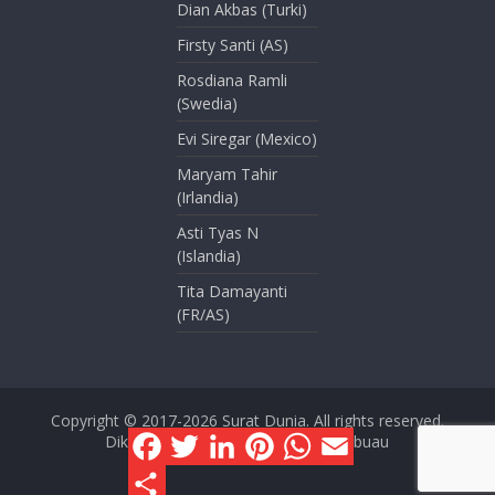
Dian Akbas (Turki)
Firsty Santi (AS)
Rosdiana Ramli
(Swedia)
Evi Siregar (Mexico)
Maryam Tahir
(Irlandia)
Asti Tyas N
(Islandia)
Tita Damayanti
(FR/AS)
Copyright © 2017-2026
Surat Dunia
. All rights reserved.
F
T
L
P
W
E
Dikelola oleh Dini Kusmana Massabuau
a
w
i
i
h
m
c
i
n
n
a
a
S
e
t
k
t
t
i
h