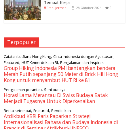
Tempat Kerja
1
Fran, Jerman
28 Oktober 2024
Terpopuler
,
,
Catatan Lutfiana Hong Kong
Cinta Indonesia dengan Agustusan
,
,
Featured
HUT Kemerdekaan RI
Pengalaman dan Inspirasi
Group Hiking Indonesia PMI bentangkan bendera
Merah Putih sepanjang 50 Meter di Brick Hill Hong
Kong untuk menyambut HUT RI ke 81
,
Pengalaman perantau
Seni budaya
Horas! Lama Merantau Di Swiss Budaya Batak
Menjadi Tugasnya Untuk Diperkenalkan
,
,
Berita setempat
Featured
Pendidikan
Atdikbud KBRI Paris Paparkan Strategi
Internasionalisasi Bahasa dan Budaya Indonesia di
Prancis di Seminar Atdikbud-UNESCO