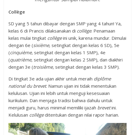
Collège
SD yang 5 tahun dibayar dengan SMP yang 4 tahun! Ya,
kelas 6 di Prancis dilaksanakan di
collège
. Penamaan
kelas mulai tingkat
collège
ini unik, karena mundur. Dimulai
dengan 6e (
sixième
, setingkat dengan kelas 6 SD), 5e
(
cinquième
, setingkat dengan kelas 1 SMP), 4e
(
quatrième
, setingkat dengan kelas 2 SMP), dan diakhiri
dengan 3e (
troisième
, setingkat dengan kelas 3 SMP).
Di tingkat 3e ada ujian akhir untuk meraih
diplôme
national du brevet
. Namun ujian ini tidak menentukan
kelulusan. Ujian ini lebih untuk menguji kesesuaian
kurikulum. Dan menjaga tradisi bahwa dahulu untuk
menjadi guru, harus minimal memiliki ijazah
brevet
ini.
Kelulusan
collège
ditentukan dengan nilai rapor harian.