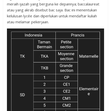
meraih ijazah yang berguna ke depannya; baccalaureat
atau yang akrab disebut bac saja. Bac ini menentukan
kelulusan lycée dan diperlukan untuk mendaftar kuliah
atau melamar pekerjaan.