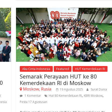
Aku Cinta Indonesia
Featured
HUT Kemerdekaan RI
Semarak Perayaan HUT ke 80
80
Kemerdekaan RI di Moskow
Moskow, Rusia
19 Agustus 2025
Surat Dunia
,
,
t
1 Komentar
Hut 80 Kemerdekaan RI
KBRI Moskow
nesia
Pesta 17 Agustusan