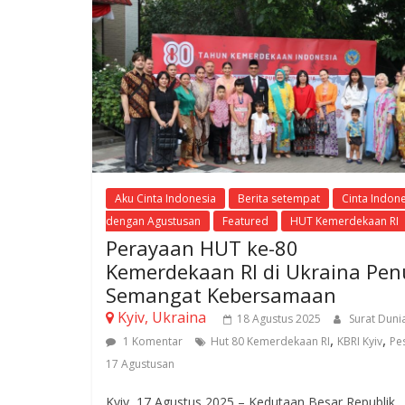
Aku Cinta Indonesia
Berita setempat
Cinta Indon
dengan Agustusan
Featured
HUT Kemerdekaan RI
Perayaan HUT ke-80
Kemerdekaan RI di Ukraina Pe
Semangat Kebersamaan
Kyiv, Ukraina
18 Agustus 2025
Surat Duni
,
,
1 Komentar
Hut 80 Kemerdekaan RI
KBRI Kyiv
Pe
17 Agustusan
Kyiv, 17 Agustus 2025 – Kedutaan Besar Republik