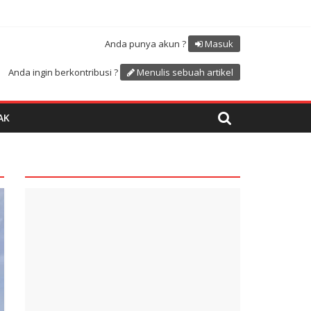
Atdikbud-UNESCO
uk menyambut HUT RI ke 81
Anda punya akun ?
Masuk
Anda ingin berkontribusi ?
Menulis sebuah artikel
AK
quare1