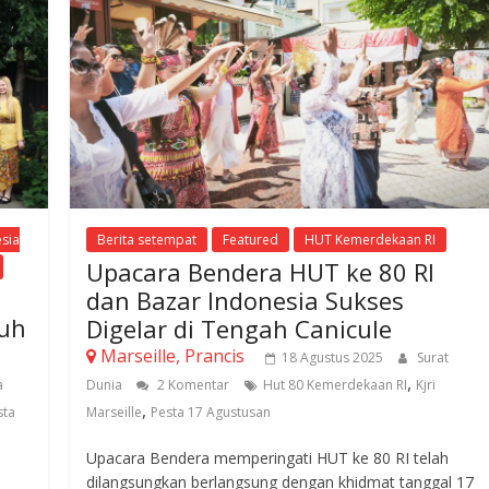
esia
Berita setempat
Featured
HUT Kemerdekaan RI
Upacara Bendera HUT ke 80 RI
dan Bazar Indonesia Sukses
nuh
Digelar di Tengah Canicule
Marseille, Prancis
18 Agustus 2025
Surat
,
a
Dunia
2 Komentar
Hut 80 Kemerdekaan RI
Kjri
,
sta
Marseille
Pesta 17 Agustusan
Upacara Bendera memperingati HUT ke 80 RI telah
dilangsungkan berlangsung dengan khidmat tanggal 17