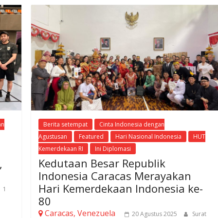
an
Berita setempat
Cinta Indonesia dengan
Agustusan
Featured
Hari Nasional Indonesia
HUT
Kemerdekaan RI
Ini Diplomasi
Kedutaan Besar Republik
,
Indonesia Caracas Merayakan
Hari Kemerdekaan Indonesia ke-
1
80
Caracas, Venezuela
20 Agustus 2025
Surat