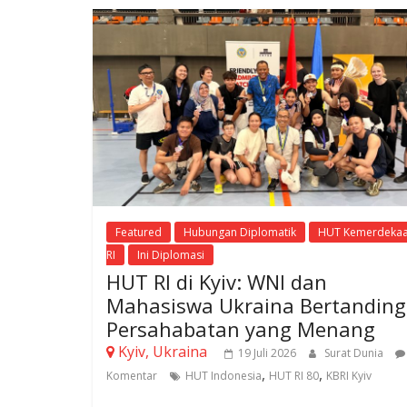
Featured
Hubungan Diplomatik
HUT Kemerdeka
RI
Ini Diplomasi
HUT RI di Kyiv: WNI dan
Mahasiswa Ukraina Bertanding
Persahabatan yang Menang
Kyiv, Ukraina
19 Juli 2026
Surat Dunia
,
,
Komentar
HUT Indonesia
HUT RI 80
KBRI Kyiv