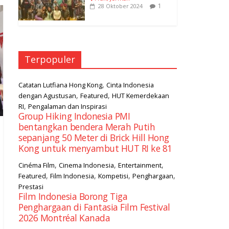
1
28 Oktober 2024
Terpopuler
,
Catatan Lutfiana Hong Kong
Cinta Indonesia
,
,
dengan Agustusan
Featured
HUT Kemerdekaan
,
RI
Pengalaman dan Inspirasi
Group Hiking Indonesia PMI
bentangkan bendera Merah Putih
sepanjang 50 Meter di Brick Hill Hong
Kong untuk menyambut HUT RI ke 81
,
,
,
Cinéma Film
Cinema Indonesia
Entertainment
,
,
,
,
Featured
Film Indonesia
Kompetisi
Penghargaan
Prestasi
Film Indonesia Borong Tiga
Penghargaan di Fantasia Film Festival
2026 Montréal Kanada