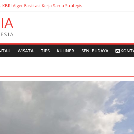
, KBRI Alger Fasilitasi Kerja Sama Strategis
ernasionalisasi Bahasa dan Budaya Indonesia di Prancis di Seminar 
N
I
A
ndera Merah Putih sepanjang 50 Meter di Brick Hill Hong Kong unt
 Fantasia Film Festival 2026 Montréal Kanada
didikan Indonesia kepada Komunitas Paroki di Angola
E
S
I
A
NTAU
WISATA
TIPS
KULINER
SENI BUDAYA
KONT