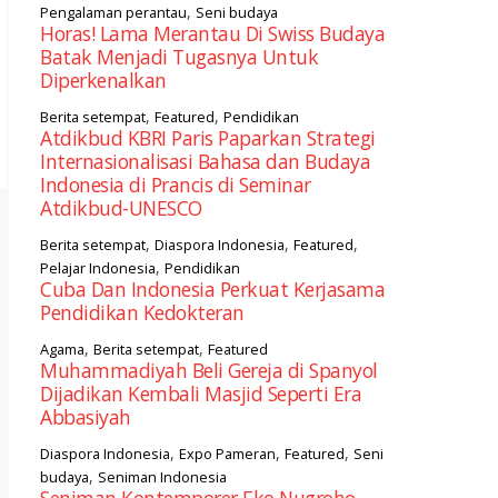
,
Pengalaman perantau
Seni budaya
Horas! Lama Merantau Di Swiss Budaya
Batak Menjadi Tugasnya Untuk
Diperkenalkan
,
,
Berita setempat
Featured
Pendidikan
Atdikbud KBRI Paris Paparkan Strategi
Internasionalisasi Bahasa dan Budaya
Indonesia di Prancis di Seminar
Atdikbud-UNESCO
,
,
,
Berita setempat
Diaspora Indonesia
Featured
,
Pelajar Indonesia
Pendidikan
Cuba Dan Indonesia Perkuat Kerjasama
Pendidikan Kedokteran
,
,
Agama
Berita setempat
Featured
Muhammadiyah Beli Gereja di Spanyol
Dijadikan Kembali Masjid Seperti Era
Abbasiyah
,
,
,
Diaspora Indonesia
Expo Pameran
Featured
Seni
,
budaya
Seniman Indonesia
Seniman Kontemporer Eko Nugroho