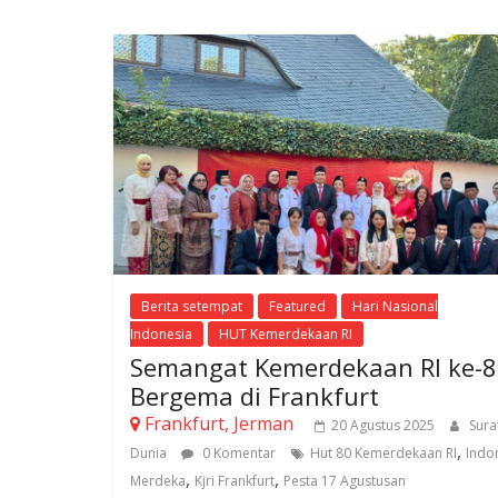
Berita setempat
Featured
Hari Nasional
Indonesia
HUT Kemerdekaan RI
Semangat Kemerdekaan RI ke-
Bergema di Frankfurt
Frankfurt, Jerman
20 Agustus 2025
Sura
,
Dunia
0 Komentar
Hut 80 Kemerdekaan RI
Indo
,
,
Merdeka
Kjri Frankfurt
Pesta 17 Agustusan