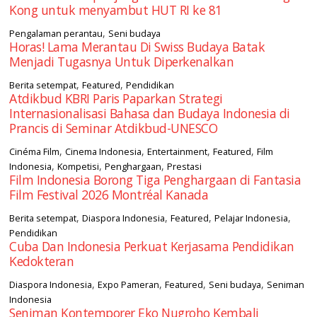
Kong untuk menyambut HUT RI ke 81
,
Pengalaman perantau
Seni budaya
Horas! Lama Merantau Di Swiss Budaya Batak
Menjadi Tugasnya Untuk Diperkenalkan
,
,
Berita setempat
Featured
Pendidikan
Atdikbud KBRI Paris Paparkan Strategi
Internasionalisasi Bahasa dan Budaya Indonesia di
Prancis di Seminar Atdikbud-UNESCO
,
,
,
,
Cinéma Film
Cinema Indonesia
Entertainment
Featured
Film
,
,
,
Indonesia
Kompetisi
Penghargaan
Prestasi
Film Indonesia Borong Tiga Penghargaan di Fantasia
Film Festival 2026 Montréal Kanada
,
,
,
,
Berita setempat
Diaspora Indonesia
Featured
Pelajar Indonesia
Pendidikan
Cuba Dan Indonesia Perkuat Kerjasama Pendidikan
Kedokteran
,
,
,
,
Diaspora Indonesia
Expo Pameran
Featured
Seni budaya
Seniman
Indonesia
Seniman Kontemporer Eko Nugroho Kembali