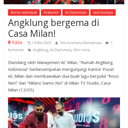
Berita setempat
Featured
Ini Diplomasi
Seni budaya
Angklung bergema di
Casa Milan! ️
Italia
14 Mei 2022
Dini Kusmana Massabuau
1
,
,
Komentar
Angklung
Ini Diplomasi
Kbri roma
Diundang oleh Manajemen AC Milan, “Rumah Angklung
Indonesia” berkesempatan mengunjungi Kantor Pusat
AC Milan dan membawakan dua buah lagu berjudul “Roso
Neri” dan “Milano Siamo Noi” di Milan TV Studio, Casa
Milan (12/05)