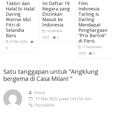
Takbir dan
Ini Daftar 19
Film
Halal bi Halal
Negara yang
Indonesia
Daring
Diizinkan
Tarling Is
Warnai Idul
Masuk ke
Darling
Fitri di
Indonesia
Mendapat
Selandia
Penghargaan
14 Oktober
Baru
“Prix Bartok”
2021
2
di Paris.
27 Mei 2020
11 November
0
2018
0
Satu tanggapan untuk “
Angklung
bergema di Casa Milan! ️
”
Josua
17 Mei 2022 pada 14 h 56 min
Permalink