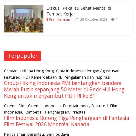
Diskusi: Peka Isu Sehat Mental di
Tempat Kerja
1
Fran, Jerman
28 Oktober 2024
Terpopuler
,
,
Catatan Lutfiana Hong Kong
Cinta Indonesia dengan Agustusan
,
,
Featured
HUT Kemerdekaan RI
Pengalaman dan Inspirasi
Group Hiking Indonesia PMI bentangkan bendera
Merah Putih sepanjang 50 Meter di Brick Hill Hong
Kong untuk menyambut HUT RI ke 81
,
,
,
,
Cinéma Film
Cinema Indonesia
Entertainment
Featured
Film
,
,
,
Indonesia
Kompetisi
Penghargaan
Prestasi
Film Indonesia Borong Tiga Penghargaan di Fantasia
Film Festival 2026 Montréal Kanada
,
Pengalaman perantau
Seni budaya