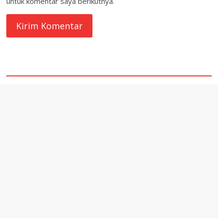
untuk komentar saya berikutnya.
quare1