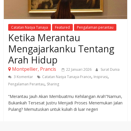
Catatan Nasya Tanaya
Featured
Pengalaman perantau
Ketika Merantau
Mengajarkanku Tentang
Arah Hidup
Montpellier, Prancis
22 Januari 2026
Surat Dunia
,
,
3 Komentar
Catatan Nasya Tanaya-France
Inspirasi
,
Pengalaman Perantau
Sharing
“Merantau Jauh Akan Membuatmu Kehilangan Arah”Namun,
Bukankah Tersesat Justru Menjadi Proses Menemukan Jalan
Pulang? Memutuskan untuk kuliah di luar negeri