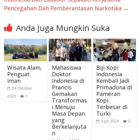
Pencegahan Dan Pemberantasan Narkotika
→
Anda Juga Mungkin Suka
Wisata Alam,
Mahasiswa
Biji Kopi
Penguat
Doktor
Indonesia
Iman
Indonesia di
Kembali Jadi
Prancis
Primadona di
24 Oktober
Gemakan
Pameran
2023
1
Transformas
Kopi
i Menuju
Terbesar di
Masa Depan
Turki
yang
3 Juli 2024
0
Berkelanjuta
n