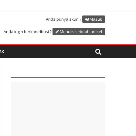
Atdikbud-UNESCO
uk menyambut HUT RI ke 81
Anda punya akun ?
Masuk
Anda ingin berkontribusi ?
Menulis sebuah artikel
AK
quare1