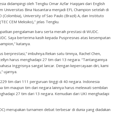
sia didampingi oleh Tengku Omar Azfar Haqqani dari English
Tim Universitas Bina Nusantara menjadi EFL Champion setelah di
(Colombia), University of Sao Paulo (Brazil) A, dan Instituto
(TEC CEM Meksiko),” jelas Tengku.
apatkan pengalaman baru serta meraih prestasi di WUDC.
WUDC. Saya berterima kasih kepada Puspresnas atas kesempatan
hampion,” katanya.
us berprestasi,” imbuhnya.Rekan satu timnya, Rachel Chen,
llyn harus menghadapi 27 tim dari 13 negara. “Tantangannya
hasa Inggrisnya sangat lancar. Dengan kepercayaan diri, kami
” ujarnya.
229 tim dari 111 perguruan tinggi di 40 negara. Indonesia
a tim maupun tim dari negara lainnya harus melewati sembilan
enghadapi 27 tim dari 13 negara. Kemudian dari UKI menghadapi
DC) merupakan turnamen debat terbesar di dunia yang diadakan