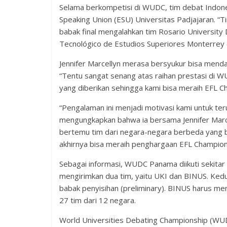
Selama berkompetisi di WUDC, tim debat Indone
Speaking Union (ESU) Universitas Padjajaran. “
babak final mengalahkan tim Rosario University D 
Tecnológico de Estudios Superiores Monterrey 
Jennifer Marcellyn merasa bersyukur bisa mend
“Tentu sangat senang atas raihan prestasi di 
yang diberikan sehingga kami bisa meraih EFL C
“Pengalaman ini menjadi motivasi kami untuk ter
mengungkapkan bahwa ia bersama Jennifer Marce
bertemu tim dari negara-negara berbeda yang ba
akhirnya bisa meraih penghargaan EFL Champion,
Sebagai informasi, WUDC Panama diikuti sekitar 
mengirimkan dua tim, yaitu UKI dan BINUS. Kedu
babak penyisihan (preliminary). BINUS harus m
27 tim dari 12 negara.
World Universities Debating Championship (WU