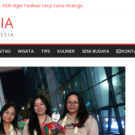
, KBRI Alger Fasilitasi Kerja Sama Strategis
ernasionalisasi Bahasa dan Budaya Indonesia di Prancis di Seminar 
N
I
A
ndera Merah Putih sepanjang 50 Meter di Brick Hill Hong Kong unt
 Fantasia Film Festival 2026 Montréal Kanada
didikan Indonesia kepada Komunitas Paroki di Angola
E
S
I
A
NTAU
WISATA
TIPS
KULINER
SENI BUDAYA
KONT