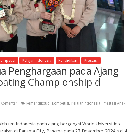
Kompetisi
Pelajar Indonesia
Pendidikan
Prestasi
ua Penghargaan pada Ajang
ebating Championship di
,
,
,
 Komentar
kemendikbud
Kompetisi
Pelajar Indonesia
Prestasi Anak
leh tim Indonesia pada ajang bergengsi World Universities
arakan di Panama City, Panama pada 27 Desember 2024 s.d. 4