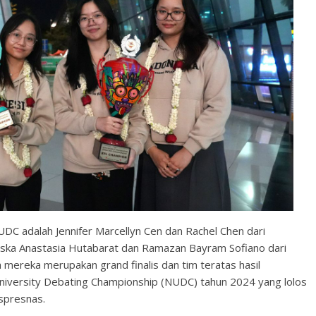
DC adalah Jennifer Marcellyn Cen dan Rachel Chen dari
siska Anastasia Hutabarat dan Ramazan Bayram Sofiano dari
 mereka merupakan grand finalis dan tim teratas hasil
 University Debating Championship (NUDC) tahun 2024 yang lolos
spresnas.