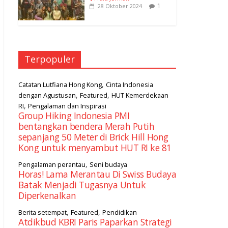
1
28 Oktober 2024
Terpopuler
,
Catatan Lutfiana Hong Kong
Cinta Indonesia
,
,
dengan Agustusan
Featured
HUT Kemerdekaan
,
RI
Pengalaman dan Inspirasi
Group Hiking Indonesia PMI
bentangkan bendera Merah Putih
sepanjang 50 Meter di Brick Hill Hong
Kong untuk menyambut HUT RI ke 81
,
Pengalaman perantau
Seni budaya
Horas! Lama Merantau Di Swiss Budaya
Batak Menjadi Tugasnya Untuk
Diperkenalkan
,
,
Berita setempat
Featured
Pendidikan
Atdikbud KBRI Paris Paparkan Strategi