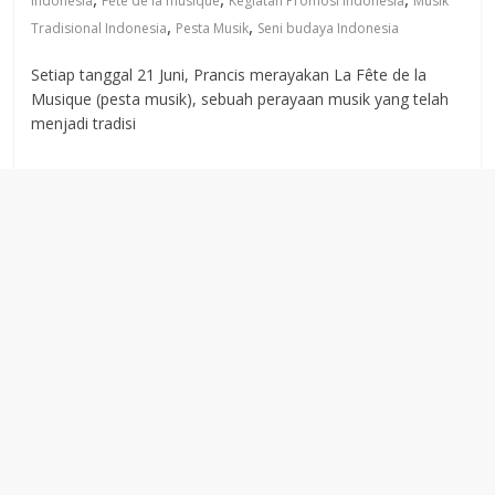
Indonesia
Fête de la musique
Kegiatan Promosi Indonesia
Musik
,
,
Tradisional Indonesia
Pesta Musik
Seni budaya Indonesia
Setiap tanggal 21 Juni, Prancis merayakan La Fête de la
Musique (pesta musik), sebuah perayaan musik yang telah
menjadi tradisi