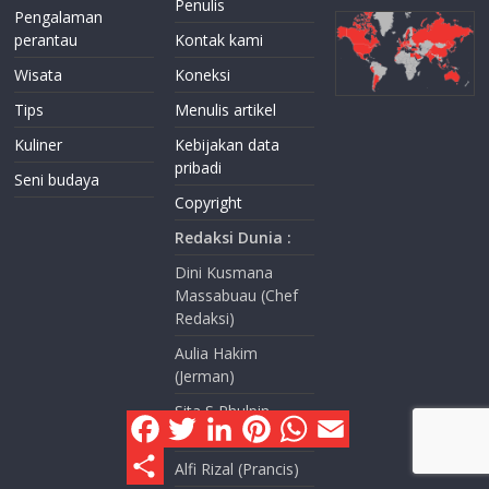
Penulis
Pengalaman
perantau
Kontak kami
Wisata
Koneksi
Tips
Menulis artikel
Kuliner
Kebijakan data
pribadi
Seni budaya
Copyright
Redaksi Dunia :
Dini Kusmana
Massabuau (Chef
Redaksi)
Aulia Hakim
(Jerman)
Sita S Phulpin
F
T
L
P
W
E
(Prancis)
a
w
i
i
h
m
c
i
n
n
a
a
S
Alfi Rizal (Prancis)
e
t
k
t
t
i
h