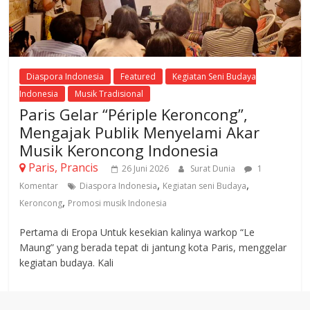
Diaspora Indonesia
Featured
Kegiatan Seni Budaya
Indonesia
Musik Tradisional
Paris Gelar “Périple Keroncong”,
Mengajak Publik Menyelami Akar
Musik Keroncong Indonesia
Paris, Prancis
26 Juni 2026
Surat Dunia
1
,
,
Komentar
Diaspora Indonesia
Kegiatan seni Budaya
,
Keroncong
Promosi musik Indonesia
Pertama di Eropa Untuk kesekian kalinya warkop “Le
Maung” yang berada tepat di jantung kota Paris, menggelar
kegiatan budaya. Kali