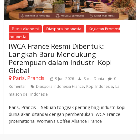
Bisnis ekonomi
Diaspora Indonesia
Kegiatan Promosi
Indonesia
IWCA France Resmi Dibentuk:
Langkah Baru Mendukung
Perempuan dalam Industri Kopi
Global
Paris, Prancis
9 Juni 2026
Surat Dunia
0
,
,
Komentar
Diaspora Indonesia France
Kopi Indonesia
La
maison de l Indonésie
Paris, Prancis – Sebuah tonggak penting bagi industri kopi
dunia akan ditandai dengan pembentukan IWCA France
(International Women’s Coffee Alliance France