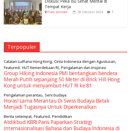
Diskusi: Peka Isu Sehat Mental di
Tempat Kerja
1
Fran, Jerman
28 Oktober 2024
Terpopuler
,
,
Catatan Lutfiana Hong Kong
Cinta Indonesia dengan Agustusan
,
,
Featured
HUT Kemerdekaan RI
Pengalaman dan Inspirasi
Group Hiking Indonesia PMI bentangkan bendera
Merah Putih sepanjang 50 Meter di Brick Hill Hong
Kong untuk menyambut HUT RI ke 81
,
Pengalaman perantau
Seni budaya
Horas! Lama Merantau Di Swiss Budaya Batak
Menjadi Tugasnya Untuk Diperkenalkan
,
,
Berita setempat
Featured
Pendidikan
Atdikbud KBRI Paris Paparkan Strategi
Internasionalisasi Bahasa dan Budaya Indonesia di