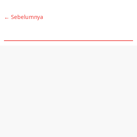
← Sebelumnya
quare1