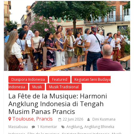
Diaspora Indonesia
Featured
Kegiatan Seni Budaya
Indonesia
Musik
Musik Tradisional
La Fête de la Musique: Harmoni
Angklung Indonesia di Tengah
Musim Panas Prancis
Toulouse, Prancis
22 Juni 2026
Dini Kusmana
,
Massabuau
1 Komentar
Angklung
Angklung Bhineka
,
,
,