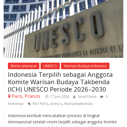
Berita setempat
UNESCO
Warisan Budaya Indonesia
Indonesia Terpilih sebagai Anggota
Komite Warisan Budaya Takbenda
(ICH) UNESCO Periode 2026–2030
Paris, Prancis
17 Juni 2026
Surat Dunia
0
,
,
Komentar
Kbri Paris
unesco
Warisantakbenda
Indonesia kembali mencatatkan prestasi di tingkat
internasional setelah resmi terpilih sebagai anggota Komite