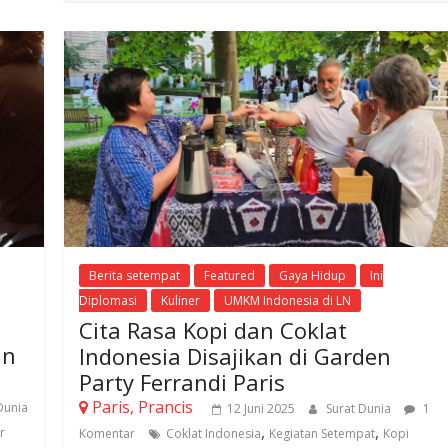
Berita setempat
Featured
Gaya Hidup
Ini
Diplomasi
Kuliner
UMKM Indonesia di LN
Cita Rasa Kopi dan Coklat
an
Indonesia Disajikan di Garden
Party Ferrandi Paris
Paris, Prancis
Dunia
12 Juni 2025
Surat Dunia
1
,
,
r
Komentar
Coklat Indonesia
Kegiatan Setempat
Kopi