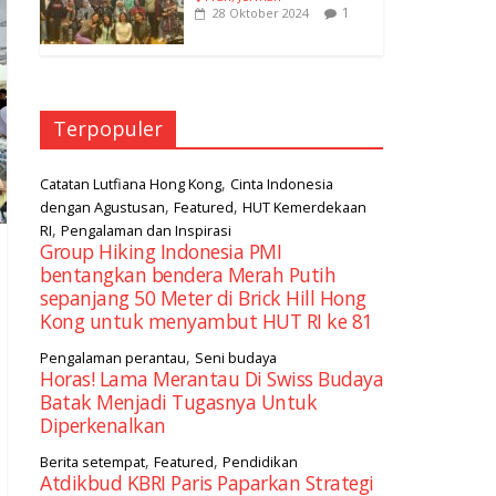
1
28 Oktober 2024
Terpopuler
,
Catatan Lutfiana Hong Kong
Cinta Indonesia
,
,
dengan Agustusan
Featured
HUT Kemerdekaan
,
RI
Pengalaman dan Inspirasi
Group Hiking Indonesia PMI
bentangkan bendera Merah Putih
sepanjang 50 Meter di Brick Hill Hong
Kong untuk menyambut HUT RI ke 81
,
Pengalaman perantau
Seni budaya
Horas! Lama Merantau Di Swiss Budaya
Batak Menjadi Tugasnya Untuk
Diperkenalkan
,
,
Berita setempat
Featured
Pendidikan
Atdikbud KBRI Paris Paparkan Strategi