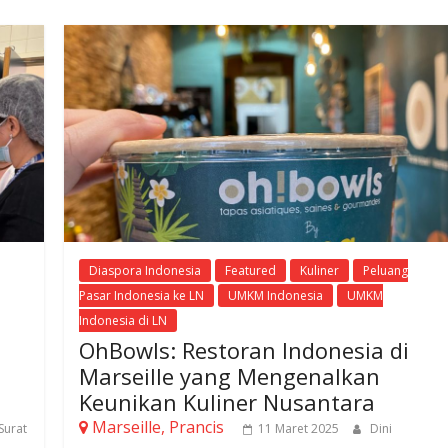
Diaspora Indonesia
Featured
Kuliner
Peluang
Pasar Indonesia ke LN
UMKM Indonesia
UMKM
Indonesia di LN
OhBowls: Restoran Indonesia di
Marseille yang Mengenalkan
Keunikan Kuliner Nusantara
Marseille, Prancis
Surat
11 Maret 2025
Dini