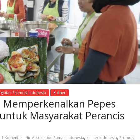
egiatan Promosi Indonesia
Kuliner
I: Memperkenalkan Pepes
 untuk Masyarakat Perancis
,
,
1 Komentar
Association Rumah Indonesia
kuliner indonesia
Promosi