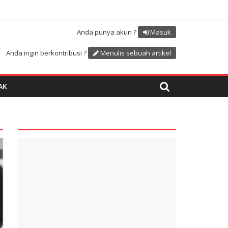
Atdikbud-UNESCO
uk menyambut HUT RI ke 81
Anda punya akun ?
Masuk
Anda ingin berkontribusi ?
Menulis sebuah artikel
AK
quare1