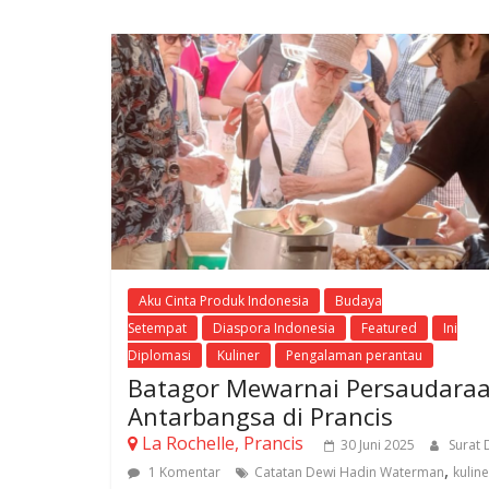
Aku Cinta Produk Indonesia
Budaya
Setempat
Diaspora Indonesia
Featured
Ini
Diplomasi
Kuliner
Pengalaman perantau
Batagor Mewarnai Persaudara
Antarbangsa di Prancis
La Rochelle, Prancis
30 Juni 2025
Surat 
,
1 Komentar
Catatan Dewi Hadin Waterman
kuline