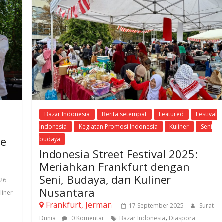
Bazar Indonesia
Berita setempat
Featured
Festival
Indonesia
Kegiatan Promosi Indonesia
Kuliner
Seni
ke
budaya
Indonesia Street Festival 2025:
Meriahkan Frankfurt dengan
Seni, Budaya, dan Kuliner
026
Nusantara
liner
Frankfurt, Jerman
17 September 2025
Surat
,
Dunia
0 Komentar
Bazar Indonesia
Diaspora