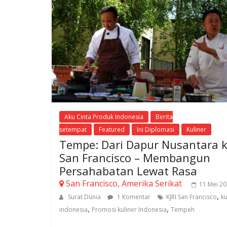
Aku Cinta Produk Indonesia
Berita
setempat
Featured
Ini Diplomasi
Kuliner
Tempe: Dari Dapur Nusantara 
San Francisco – Membangun
Persahabatan Lewat Rasa
San Francisco, Amerika Serikat
11 Mei 2
,
Surat Dunia
1 Komentar
KJRI San Francisco
ku
,
,
indonesia
Promosi kuliner Indonesia
Tempeh