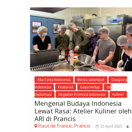
Aku Cinta Indonesia
Berita setempat
Diaspora
Indonesia
Featured
Gaya Hidup
Ini
Diplomasi
Kegiatan Promosi Indonesia
Kuliner
Mengenal Budaya Indonesia
Lewat Rasa: Atelier Kuliner oleh
ARI di Prancis
Haut de France, Prancis
25 April 2025