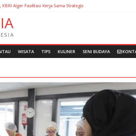
, KBRI Alger Fasilitasi Kerja Sama Strategis
ernasionalisasi Bahasa dan Budaya Indonesia di Prancis di Seminar 
N
I
A
ndera Merah Putih sepanjang 50 Meter di Brick Hill Hong Kong unt
 Fantasia Film Festival 2026 Montréal Kanada
didikan Indonesia kepada Komunitas Paroki di Angola
E
S
I
A
NTAU
WISATA
TIPS
KULINER
SENI BUDAYA
KONT