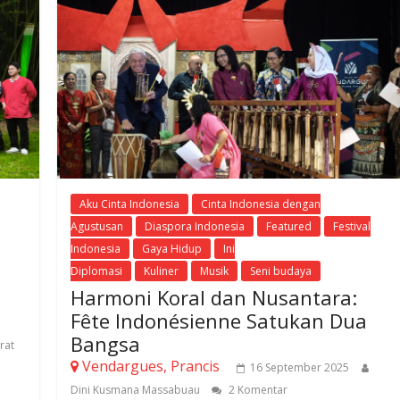
Aku Cinta Indonesia
Cinta Indonesia dengan
Agustusan
Diaspora Indonesia
Featured
Festival
Indonesia
Gaya Hidup
Ini
Diplomasi
Kuliner
Musik
Seni budaya
Harmoni Koral dan Nusantara:
Fête Indonésienne Satukan Dua
Bangsa
rat
Vendargues, Prancis
16 September 2025
Dini Kusmana Massabuau
2 Komentar