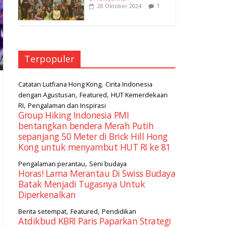
1
28 Oktober 2024
Terpopuler
,
Catatan Lutfiana Hong Kong
Cinta Indonesia
,
,
dengan Agustusan
Featured
HUT Kemerdekaan
,
RI
Pengalaman dan Inspirasi
Group Hiking Indonesia PMI
bentangkan bendera Merah Putih
sepanjang 50 Meter di Brick Hill Hong
Kong untuk menyambut HUT RI ke 81
,
Pengalaman perantau
Seni budaya
Horas! Lama Merantau Di Swiss Budaya
Batak Menjadi Tugasnya Untuk
Diperkenalkan
,
,
Berita setempat
Featured
Pendidikan
Atdikbud KBRI Paris Paparkan Strategi