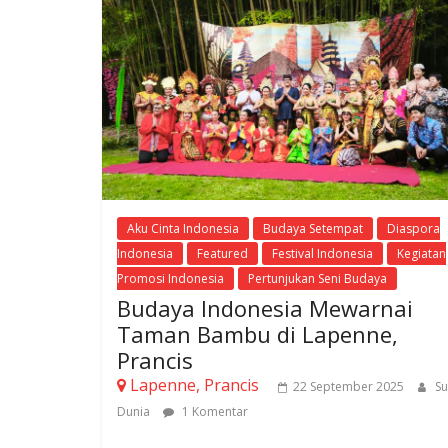
Aku Cinta Indonesia
Budaya Setempat
Diaspora
Indonesia
Featured
Festival Indonesia
Kegiatan
Promosi Indonesia
Pertunjukan Seni Budaya
Budaya Indonesia Mewarnai
Taman Bambu di Lapenne,
Prancis
Lapenne, Prancis
22 September 2025
Su
Dunia
1 Komentar