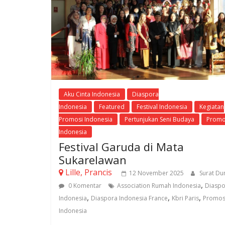
Aku Cinta Indonesia
Diaspora
Indonesia
Featured
Festival Indonesia
Kegiatan
Promosi Indonesia
Pertunjukan Seni Budaya
Promo
Indonesia
Festival Garuda di Mata
Sukarelawan
Lille, Prancis
12 November 2025
Surat Du
,
0 Komentar
Association Rumah Indonesia
Diaspo
,
,
,
Indonesia
Diaspora Indonesia France
Kbri Paris
Promos
Indonesia