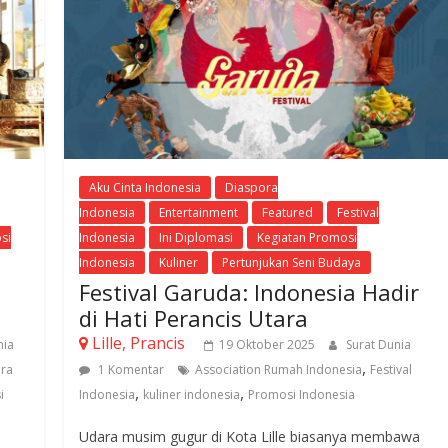
Aku Cinta Indonesia
Diaspora
Indonesia
Entertainment
Featured
Festival
si
Indonesia
Ini Diplomasi
Kegiatan Promosi
Indonesia
Kuliner
Pertunjukan Seni Budaya
Festival Garuda: Indonesia Hadir
di Hati Perancis Utara
Lille, Prancis
nia
19 Oktober 2025
Surat Dunia
,
ra
1 Komentar
Association Rumah Indonesia
Festival
,
,
i
Indonesia
kuliner indonesia
Promosi Indonesia
Udara musim gugur di Kota Lille biasanya membawa