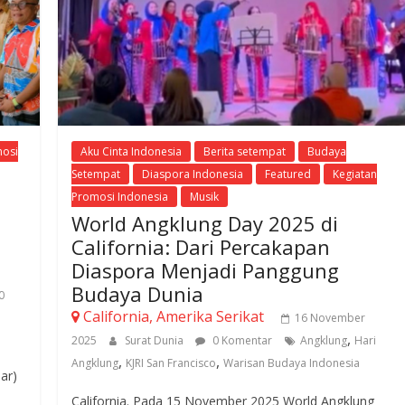
osi
Aku Cinta Indonesia
Berita setempat
Budaya
Setempat
Diaspora Indonesia
Featured
Kegiatan
Promosi Indonesia
Musik
World Angklung Day 2025 di
California: Dari Percakapan
Diaspora Menjadi Panggung
Budaya Dunia
0
California, Amerika Serikat
16 November
,
2025
Surat Dunia
0 Komentar
Angklung
Hari
,
,
Angklung
KJRI San Francisco
Warisan Budaya Indonesia
ar)
California. Pada 15 November 2025 World Angklung