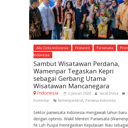
Aku Cinta Indonesia
Featured
Pariwisata
Prom
Indonesia
Sambut Wisatawan Perdana,
Wamenpar Tegaskan Kepri
sebagai Gerbang Utama
Wisatawan Mancanegara
Indonesia
2 Januari 2026
Surat Dunia
,
Komentar
kemenparekraf
Pariwisa Indonesia
Sektor pariwisata Indonesia mengawali tahun baru
dengan optimis. Wakil Menteri Pariwisata (Wamenp
Ni Luh Puspa menegaskan Kepulauan Riau sebagai