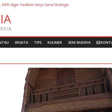
, KBRI Alger Fasilitasi Kerja Sama Strategis
ernasionalisasi Bahasa dan Budaya Indonesia di Prancis di Seminar 
N
I
A
ndera Merah Putih sepanjang 50 Meter di Brick Hill Hong Kong unt
 Fantasia Film Festival 2026 Montréal Kanada
didikan Indonesia kepada Komunitas Paroki di Angola
E
S
I
A
NTAU
WISATA
TIPS
KULINER
SENI BUDAYA
KONT