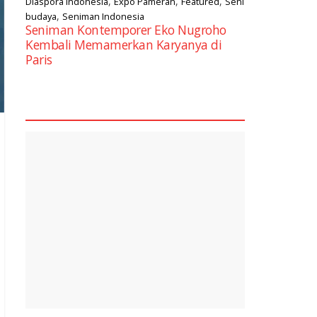
,
,
,
Diaspora Indonesia
Expo Pameran
Featured
Seni
,
budaya
Seniman Indonesia
Seniman Kontemporer Eko Nugroho
Kembali Memamerkan Karyanya di
Paris
square2