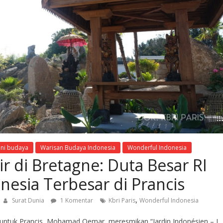
eni budaya
Warisan Budaya Indonesia
Wonderful Indonesia
r di Bretagne: Duta Besar RI
esia Terbesar di Prancis
,
Surat Dunia
1 Komentar
Kbri Paris
Wonderful Indonesia
 untuk Prancis, Mohamad Oemar, meresmikan “Jardin Indonésien – I