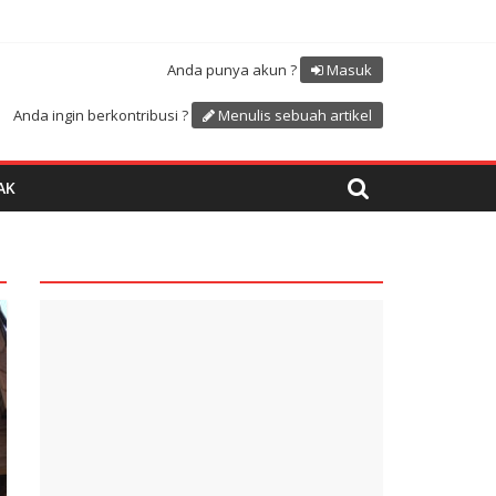
Atdikbud-UNESCO
uk menyambut HUT RI ke 81
Anda punya akun ?
Masuk
Anda ingin berkontribusi ?
Menulis sebuah artikel
AK
quare1