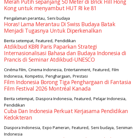
Merah Putih sepanjang 50 Meter di Brick Hill Hong
Kong untuk menyambut HUT RI ke 81
,
Pengalaman perantau
Seni budaya
Horas! Lama Merantau Di Swiss Budaya Batak
Menjadi Tugasnya Untuk Diperkenalkan
,
,
Berita setempat
Featured
Pendidikan
Atdikbud KBRI Paris Paparkan Strategi
Internasionalisasi Bahasa dan Budaya Indonesia di
Prancis di Seminar Atdikbud-UNESCO
,
,
,
,
Cinéma Film
Cinema Indonesia
Entertainment
Featured
Film
,
,
,
Indonesia
Kompetisi
Penghargaan
Prestasi
Film Indonesia Borong Tiga Penghargaan di Fantasia
Film Festival 2026 Montréal Kanada
,
,
,
,
Berita setempat
Diaspora Indonesia
Featured
Pelajar Indonesia
Pendidikan
Cuba Dan Indonesia Perkuat Kerjasama Pendidikan
Kedokteran
,
,
,
,
Diaspora Indonesia
Expo Pameran
Featured
Seni budaya
Seniman
Indonesia