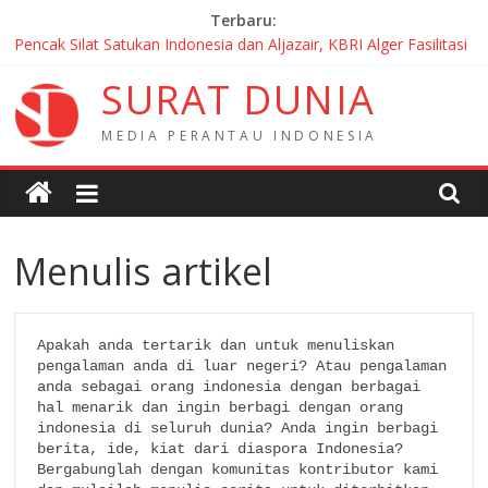
Skip
Terbaru:
to
Pencak Silat Satukan Indonesia dan Aljazair, KBRI Alger Fasilitasi
content
Kerja Sama Strategis
S
U
R
A
T
D
U
N
I
A
Atdikbud KBRI Paris Paparkan Strategi Internasionalisasi Bahasa
dan Budaya Indonesia di Prancis di Seminar Atdikbud-UNESCO
M
E
D
I
A
P
E
R
A
N
T
A
U
I
N
D
O
N
E
S
I
A
Group Hiking Indonesia PMI bentangkan bendera Merah Putih
sepanjang 50 Meter di Brick Hill Hong Kong untuk menyambut
HUT RI ke 81
Film Indonesia Borong Tiga Penghargaan di Fantasia Film
Festival 2026 Montréal Kanada
Menulis artikel
KBRI Windhoek Perkenalkan Budaya dan Pendidikan Indonesia
kepada Komunitas Paroki di Angola
Apakah anda tertarik dan untuk menuliskan 
pengalaman anda di luar negeri? Atau pengalaman 
anda sebagai orang indonesia dengan berbagai 
hal menarik dan ingin berbagi dengan orang 
indonesia di seluruh dunia? Anda ingin berbagi 
berita, ide, kiat dari diaspora Indonesia? 

Bergabunglah dengan komunitas kontributor kami 