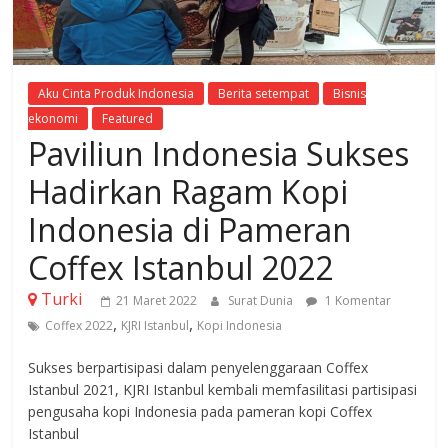
Aku Cinta Produk Indonesia
Berita setempat
Bisnis
ekonomi
Featured
Paviliun Indonesia Sukses
Hadirkan Ragam Kopi
Indonesia di Pameran
Coffex Istanbul 2022
Turki
21 Maret 2022
Surat Dunia
1 Komentar
,
,
Coffex 2022
KJRI Istanbul
Kopi Indonesia
Sukses berpartisipasi dalam penyelenggaraan Coffex
Istanbul 2021, KJRI Istanbul kembali memfasilitasi partisipasi
pengusaha kopi Indonesia pada pameran kopi Coffex
Istanbul