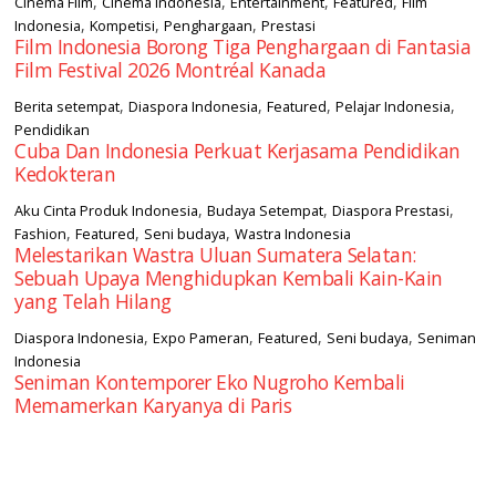
,
,
,
,
Cinéma Film
Cinema Indonesia
Entertainment
Featured
Film
,
,
,
Indonesia
Kompetisi
Penghargaan
Prestasi
Film Indonesia Borong Tiga Penghargaan di Fantasia
Film Festival 2026 Montréal Kanada
,
,
,
,
Berita setempat
Diaspora Indonesia
Featured
Pelajar Indonesia
Pendidikan
Cuba Dan Indonesia Perkuat Kerjasama Pendidikan
Kedokteran
,
,
,
Aku Cinta Produk Indonesia
Budaya Setempat
Diaspora Prestasi
,
,
,
Fashion
Featured
Seni budaya
Wastra Indonesia
Melestarikan Wastra Uluan Sumatera Selatan:
Sebuah Upaya Menghidupkan Kembali Kain-Kain
yang Telah Hilang
,
,
,
,
Diaspora Indonesia
Expo Pameran
Featured
Seni budaya
Seniman
Indonesia
Seniman Kontemporer Eko Nugroho Kembali
Memamerkan Karyanya di Paris
square2