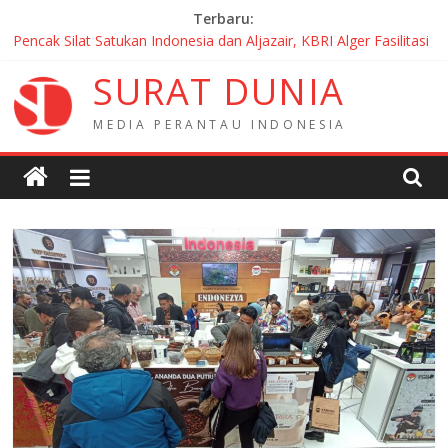
Skip
Terbaru:
to
Pencak Silat Satukan Indonesia dan Aljazair, KBRI Alger Fasilitasi
content
Kerja Sama Strategis
S
U
R
A
T
D
U
N
I
A
Atdikbud KBRI Paris Paparkan Strategi Internasionalisasi Bahasa
dan Budaya Indonesia di Prancis di Seminar Atdikbud-UNESCO
M
E
D
I
A
P
E
R
A
N
T
A
U
I
N
D
O
N
E
S
I
A
Group Hiking Indonesia PMI bentangkan bendera Merah Putih
sepanjang 50 Meter di Brick Hill Hong Kong untuk menyambut
HUT RI ke 81
Film Indonesia Borong Tiga Penghargaan di Fantasia Film
Festival 2026 Montréal Kanada
KBRI Windhoek Perkenalkan Budaya dan Pendidikan Indonesia
kepada Komunitas Paroki di Angola