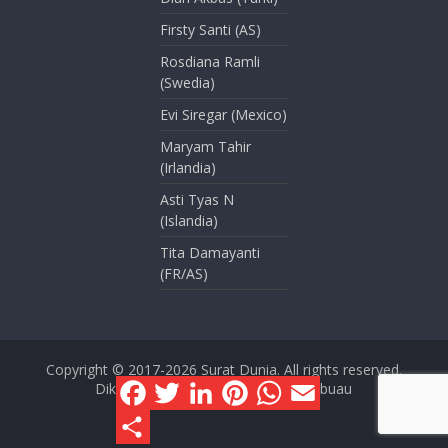
Firsty Santi (AS)
Rosdiana Ramli
(Swedia)
Evi Siregar (Mexico)
Maryam Tahir
(Irlandia)
Asti Tyas N
(Islandia)
Tita Damayanti
(FR/AS)
Copyright © 2017-2026
Surat Dunia
. All rights reserved.
F
T
L
P
W
E
Dikelola oleh Dini Kusmana Massabuau
a
w
i
i
h
m
c
i
n
n
a
a
S
e
t
k
t
t
i
h