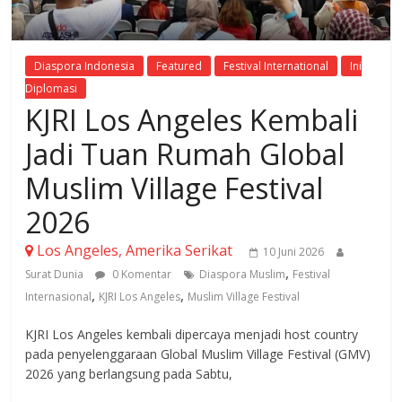
Diaspora Indonesia
Featured
Festival International
Ini
Diplomasi
KJRI Los Angeles Kembali
Jadi Tuan Rumah Global
Muslim Village Festival
2026
Los Angeles, Amerika Serikat
10 Juni 2026
,
Surat Dunia
0 Komentar
Diaspora Muslim
Festival
,
,
Internasional
KJRI Los Angeles
Muslim Village Festival
KJRI Los Angeles kembali dipercaya menjadi host country
pada penyelenggaraan Global Muslim Village Festival (GMV)
2026 yang berlangsung pada Sabtu,