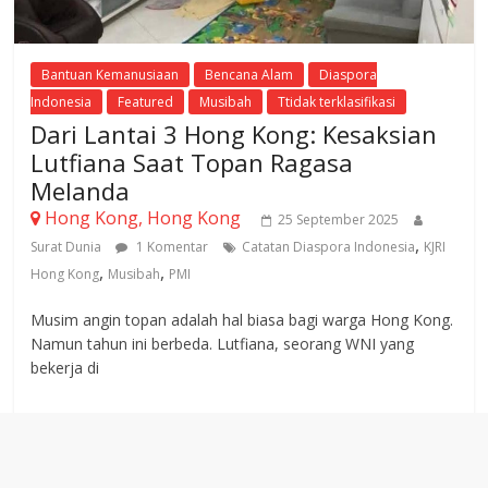
Bantuan Kemanusiaan
Bencana Alam
Diaspora
Indonesia
Featured
Musibah
Ttidak terklasifikasi
Dari Lantai 3 Hong Kong: Kesaksian
Lutfiana Saat Topan Ragasa
Melanda
Hong Kong, Hong Kong
25 September 2025
,
Surat Dunia
1 Komentar
Catatan Diaspora Indonesia
KJRI
,
,
Hong Kong
Musibah
PMI
Musim angin topan adalah hal biasa bagi warga Hong Kong.
Namun tahun ini berbeda. Lutfiana, seorang WNI yang
bekerja di