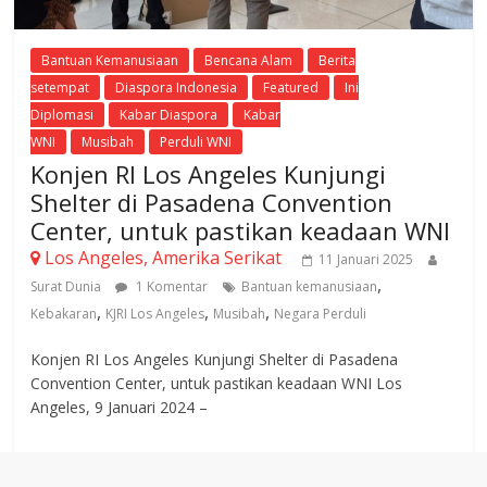
Bantuan Kemanusiaan
Bencana Alam
Berita
setempat
Diaspora Indonesia
Featured
Ini
Diplomasi
Kabar Diaspora
Kabar
WNI
Musibah
Perduli WNI
Konjen RI Los Angeles Kunjungi
Shelter di Pasadena Convention
Center, untuk pastikan keadaan WNI
Los Angeles, Amerika Serikat
11 Januari 2025
,
Surat Dunia
1 Komentar
Bantuan kemanusiaan
,
,
,
Kebakaran
KJRI Los Angeles
Musibah
Negara Perduli
Konjen RI Los Angeles Kunjungi Shelter di Pasadena
Convention Center, untuk pastikan keadaan WNI Los
Angeles, 9 Januari 2024 –