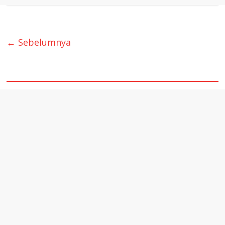
← Sebelumnya
quare1