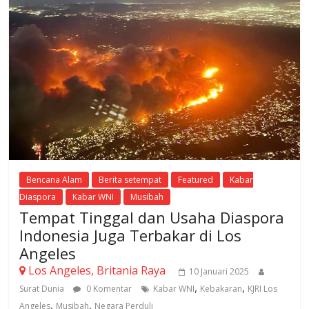
Bencana Alam
Berita setempat
Featured
Kabar
Diaspora
Kabar WNI
Musibah
Tempat Tinggal dan Usaha Diaspora
Indonesia Juga Terbakar di Los
Angeles
Los Angeles, Britania Raya
10 Januari 2025
,
,
Surat Dunia
0 Komentar
Kabar WNI
Kebakaran
KJRI Los
,
,
Angeles
Musibah
Negara Perduli