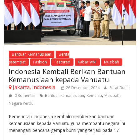
Bantuan Kemanusiaan
Berita
setempat
Fashion
Featured
Kabar WNI
Musibah
Indonesia Kembali Berikan Bantuan
Kemanusiaan kepada Vanuatu
Jakarta, Indonesia
26 Desember 2024
Surat Dunia
,
,
,
0 Komentar
Bantuan kemanusiaan
Kemenlu
Musibah
Negara Perduli
Pemerintah Indonesia kembali memberikan bantuan
kemanusiaan kepada Vanuatu guna membantu negara ini
menangani bencana gempa bumi yang terjadi pada 17