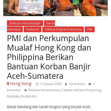
Bantuan Kemanusiaan
Berita
setempat
Featured
Pekerja Imigran Indonesia
PMI
PMI dan Perkumpulan
Mualaf Hong Kong dan
Philippina Berikan
Bantuan Korban Banjir
Aceh-Sumatera
Hong Kong
17 Januari 2026
Surat Dunia
1
,
,
Komentar
Bantuan kemanusiaan
Catatan Lutfiana Hong Kong
,
Musibah
Perduli Wni
Banjir bandang dan tanah longsor yang terjadi Aceh,