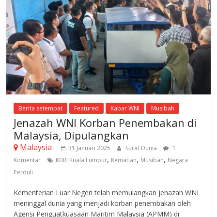
Berita setempat
Featured
Kabar WNI
Musibah
Jenazah WNI Korban Penembakan di
Malaysia, Dipulangkan
Malaysia
31 Januari 2025
Surat Dunia
1
,
,
,
Komentar
KBRI Kuala Lumpur
Kematian
Musibah
Negara
Perduli
Kementerian Luar Negeri telah memulangkan jenazah WNI
meninggal dunia yang menjadi korban penembakan oleh
Agensi Penguatkuasaan Maritim Malaysia (APMM) di