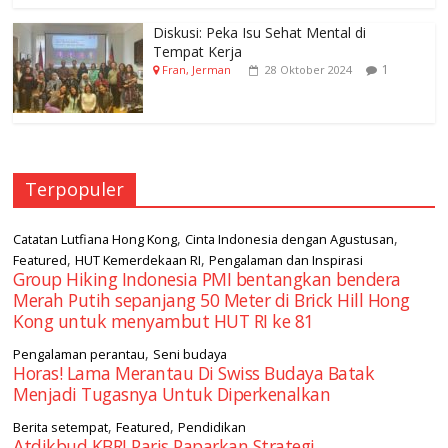
Diskusi: Peka Isu Sehat Mental di
Tempat Kerja
1
Fran, Jerman
28 Oktober 2024
Terpopuler
,
,
Catatan Lutfiana Hong Kong
Cinta Indonesia dengan Agustusan
,
,
Featured
HUT Kemerdekaan RI
Pengalaman dan Inspirasi
Group Hiking Indonesia PMI bentangkan bendera
Merah Putih sepanjang 50 Meter di Brick Hill Hong
Kong untuk menyambut HUT RI ke 81
,
Pengalaman perantau
Seni budaya
Horas! Lama Merantau Di Swiss Budaya Batak
Menjadi Tugasnya Untuk Diperkenalkan
,
,
Berita setempat
Featured
Pendidikan
Atdikbud KBRI Paris Paparkan Strategi