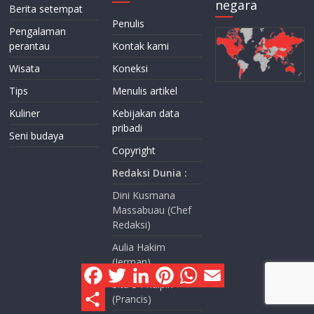
negara
Berita setempat
Penulis
Pengalaman
perantau
Kontak kami
Wisata
Koneksi
Tips
Menulis artikel
Kuliner
Kebijakan data
pribadi
Seni budaya
Copyright
Redaksi Dunia :
Dini Kusmana
Massabuau (Chef
Redaksi)
Aulia Hakim
(Jerman)
F
T
L
P
W
E
a
w
i
i
h
m
Sita S Phulpin
c
i
n
n
a
a
S
(Prancis)
e
t
k
t
t
i
h