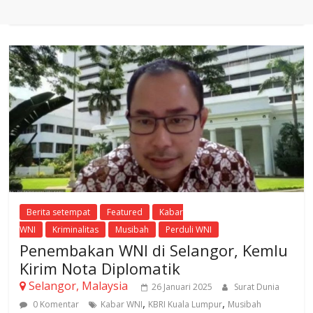
Berita setempat
Featured
Kabar
WNI
Kriminalitas
Musibah
Perduli WNI
Penembakan WNI di Selangor, Kemlu
Kirim Nota Diplomatik
Selangor, Malaysia
26 Januari 2025
Surat Dunia
,
,
0 Komentar
Kabar WNI
KBRI Kuala Lumpur
Musibah