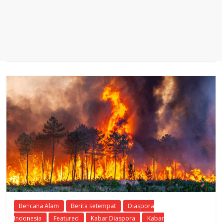
Bencana Alam
Berita setempat
Diaspora
Indonesia
Featured
Kabar Diaspora
Kabar