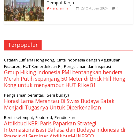
Tempat Kerja
1
Fran, Jerman
28 Oktober 2024
Terpopuler
,
,
Catatan Lutfiana Hong Kong
Cinta Indonesia dengan Agustusan
,
,
Featured
HUT Kemerdekaan RI
Pengalaman dan Inspirasi
Group Hiking Indonesia PMI bentangkan bendera
Merah Putih sepanjang 50 Meter di Brick Hill Hong
Kong untuk menyambut HUT RI ke 81
,
Pengalaman perantau
Seni budaya
Horas! Lama Merantau Di Swiss Budaya Batak
Menjadi Tugasnya Untuk Diperkenalkan
,
,
Berita setempat
Featured
Pendidikan
Atdikbud KBRI Paris Paparkan Strategi
Internasionalisasi Bahasa dan Budaya Indonesia di
Prancis di Seminar Atdikbud-UNESCO