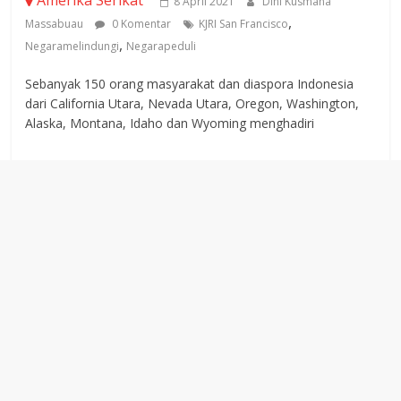
Amerika Serikat
8 April 2021
Dini Kusmana
,
Massabuau
0 Komentar
KJRI San Francisco
,
Negaramelindungi
Negarapeduli
Sebanyak 150 orang masyarakat dan diaspora Indonesia
dari California Utara, Nevada Utara, Oregon, Washington,
Alaska, Montana, Idaho dan Wyoming menghadiri