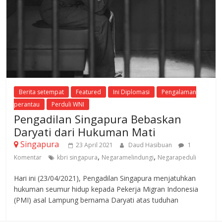
Berita setempat
Featured
Ini Diplomasi
Pengalaman
perantau
Perduli WNI
Pengadilan Singapura Bebaskan
Daryati dari Hukuman Mati
Singapura
23 April 2021
Daud Hasibuan
1
,
,
Komentar
kbri singapura
Negaramelindungi
Negarapeduli
Hari ini (23/04/2021), Pengadilan Singapura menjatuhkan
hukuman seumur hidup kepada Pekerja Migran Indonesia
(PMI) asal Lampung bernama Daryati atas tuduhan