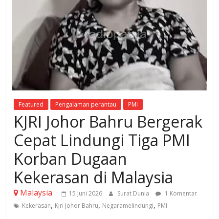
Featured
Pengalaman perantau
PMI
KJRI Johor Bahru Bergerak
Cepat Lindungi Tiga PMI
Korban Dugaan
Kekerasan di Malaysia
Malaysia
15 Juni 2026
Surat Dunia
1 Komentar
,
,
,
Kekerasan
Kjri Johor Bahru
Negaramelindungi
PMI