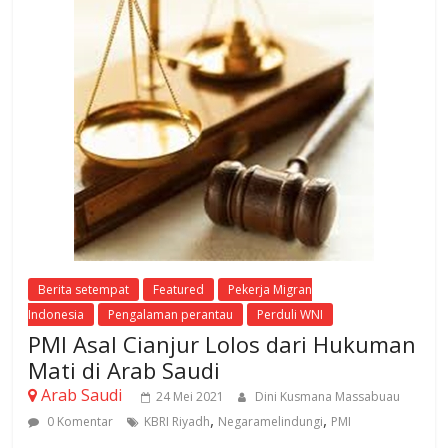
Berita setempat
Featured
Pekerja Migran
Indonesia
Pengalaman perantau
Perduli WNI
PMI Asal Cianjur Lolos dari Hukuman
Mati di Arab Saudi
Arab Saudi
24 Mei 2021
Dini Kusmana Massabuau
,
,
0 Komentar
KBRI Riyadh
Negaramelindungi
PMI