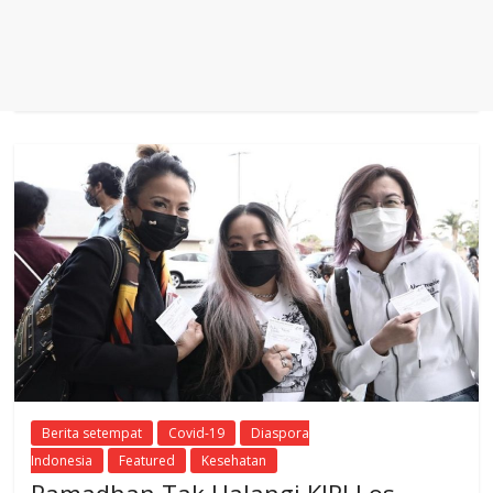
Berita setempat
Covid-19
Diaspora
Indonesia
Featured
Kesehatan