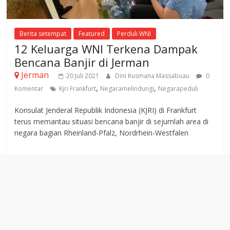
Berita setempat
Featured
Perduli WNI
12 Keluarga WNI Terkena Dampak
Bencana Banjir di Jerman
Jerman
20 Juli 2021
Dini Kusmana Massabuau
0
,
,
Komentar
Kjri Frankfurt
Negaramelindungi
Negarapeduli
Konsulat Jenderal Republik Indonesia (KJRI) di Frankfurt
terus memantau situasi bencana banjir di sejumlah area di
negara bagian Rheinland-Pfalz, Nordrhein-Westfalen