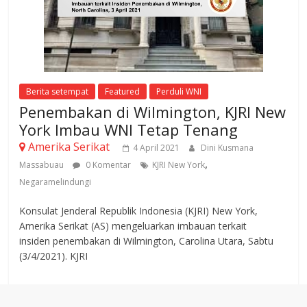
Berita setempat
Featured
Perduli WNI
Penembakan di Wilmington, KJRI New
York Imbau WNI Tetap Tenang
Amerika Serikat
4 April 2021
Dini Kusmana
,
Massabuau
0 Komentar
KJRI New York
Negaramelindungi
Konsulat Jenderal Republik Indonesia (KJRI) New York,
Amerika Serikat (AS) mengeluarkan imbauan terkait
insiden penembakan di Wilmington, Carolina Utara, Sabtu
(3/4/2021). KJRI