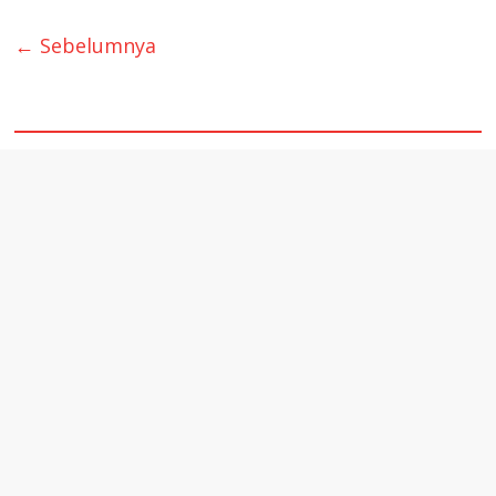
← Sebelumnya
quare1