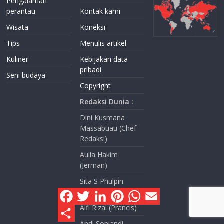
Pengalaman
perantau
Kontak kami
Wisata
Koneksi
Tips
Menulis artikel
Kuliner
Kebijakan data
pribadi
Seni budaya
Copyright
Redaksi Dunia :
Dini Kusmana
Massabuau (Chef
Redaksi)
Aulia Hakim
(Jerman)
Sita S Phulpin
F
T
L
P
W
E
(Prancis)
a
w
i
i
h
m
c
i
n
n
a
a
Alfi Rizal (Prancis)
S
e
t
k
t
t
i
h
Andi Sopiandi