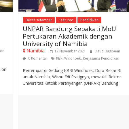
Berita setempat
Featured
Pendidikan
UNPAR Bandung Sepakati MoU
Pertukaran Akademik dengan
University of Namibia
Namibia
ion
12 November 2021
Daud Hasibuan
,
0 Komentar
KBRI Windhoek
Kerjasama Pendidikan
hion
​Bertempat di Gedung KBRI Windhoek, Duta Besar RI
untuk Namibia, Wisnu Edi Pratignyo, mewakili Rektor
Universitas Katolik Parahyangan (UNPAR) Bandung