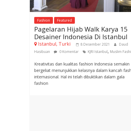
Fashion
Featured
Pagelaran Hijab Walk Karya 15
Desainer Indonesia Di Istanbul
Istanbul, Turki
8 Desember 2021
Daud
,
Hasibuan
0 Komentar
KJRI Istanbul
Muslim Fash
Kreativitas dan kualitas fashion Indonesia semakin
bergeliat menunjukkan kelasnya dalam kancah fas
internasional. Hal ini telah dibuktikan dalam gala
fashion