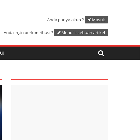
Atdikbud-UNESCO
uk menyambut HUT RI ke 81
Anda punya akun ?
Masuk
Anda ingin berkontribusi ?
Menulis sebuah artikel
AK
quare1