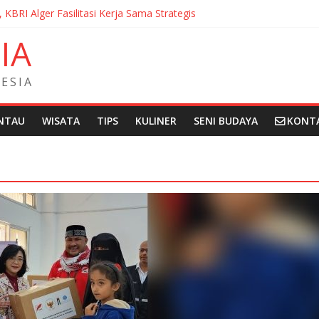
, KBRI Alger Fasilitasi Kerja Sama Strategis
ernasionalisasi Bahasa dan Budaya Indonesia di Prancis di Seminar 
N
I
A
ndera Merah Putih sepanjang 50 Meter di Brick Hill Hong Kong unt
 Fantasia Film Festival 2026 Montréal Kanada
didikan Indonesia kepada Komunitas Paroki di Angola
E
S
I
A
NTAU
WISATA
TIPS
KULINER
SENI BUDAYA
KONT