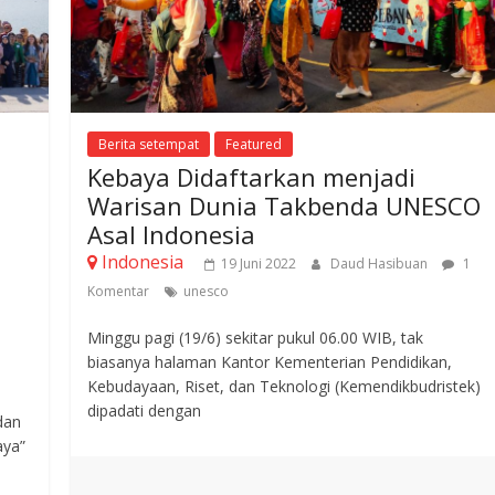
Berita setempat
Featured
Kebaya Didaftarkan menjadi
Warisan Dunia Takbenda UNESCO
Asal Indonesia
Indonesia
19 Juni 2022
Daud Hasibuan
1
Komentar
unesco
Minggu pagi (19/6) sekitar pukul 06.00 WIB, tak
biasanya halaman Kantor Kementerian Pendidikan,
Kebudayaan, Riset, dan Teknologi (Kemendikbudristek)
dipadati dengan
dan
aya”