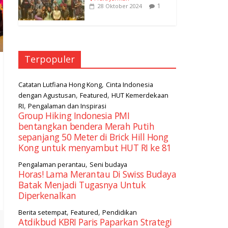
1
28 Oktober 2024
Terpopuler
,
Catatan Lutfiana Hong Kong
Cinta Indonesia
,
,
dengan Agustusan
Featured
HUT Kemerdekaan
,
RI
Pengalaman dan Inspirasi
Group Hiking Indonesia PMI
bentangkan bendera Merah Putih
sepanjang 50 Meter di Brick Hill Hong
Kong untuk menyambut HUT RI ke 81
,
Pengalaman perantau
Seni budaya
Horas! Lama Merantau Di Swiss Budaya
Batak Menjadi Tugasnya Untuk
Diperkenalkan
,
,
Berita setempat
Featured
Pendidikan
Atdikbud KBRI Paris Paparkan Strategi