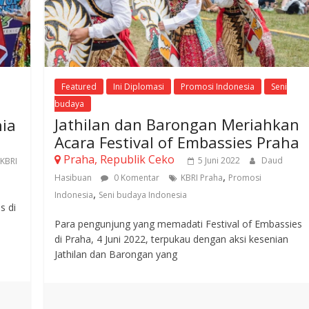
Featured
Ini Diplomasi
Promosi Indonesia
Seni
budaya
Jathilan dan Barongan Meriahkan
nia
Acara Festival of Embassies Praha
Praha, Republik Ceko
5 Juni 2022
Daud
KBRI
,
Hasibuan
0 Komentar
KBRI Praha
Promosi
,
Indonesia
Seni budaya Indonesia
s di
Para pengunjung yang memadati Festival of Embassies
di Praha, 4 Juni 2022, terpukau dengan aksi kesenian
Jathilan dan Barongan yang