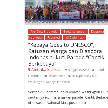
Aku Cinta Indonesia
Berita setempat
Diaspora
Indonesia
Featured
Ini Diplomasi
“Kebaya Goes to UNESCO”,
Ratusan Warga dan Diaspora
Indonesia Ikuti Parade “Cantik
Berkebaya”
Amerika Serikat
9 Agustus 2022
Daud
,
Hasibuan
0 Komentar
Ini Diplomasi
KBRI
,
Washington
Kebaya Indonesia
Sekitar 200 perempuan di wilayah Washington DC 
sekitarnya ikut meramaikan parade “Cantik Berkeb
di kawasan National Mall, pusat kota