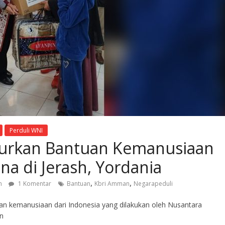
Perduli WNI
lurkan Bantuan Kemanusiaan
na di Jerash, Yordania
,
,
n
1 Komentar
Bantuan
Kbri Amman
Negarapeduli
an kemanusiaan dari Indonesia yang dilakukan oleh Nusantara
an