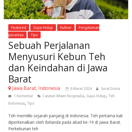
Featured
Gaya Hidup
Kuliner
Pengalaman
perantau
Tips
Sebuah Perjalanan
Menyusuri Kebun Teh
dan Keindahan di Jawa
Barat
Jawa Barat, Indonesia
9 Maret 2024
Surat Dunia
,
,
1 Komentar
Catatan Wiwin Nospitalia
Gaya Hidup
Teh
,
Indonesia
Tips
Teh memiliki sejarah panjang di Indonesia. Teh pertama kali
diperkenalkan oleh Belanda pada abad ke-19 di Jawa Barat.
Perkebunan teh