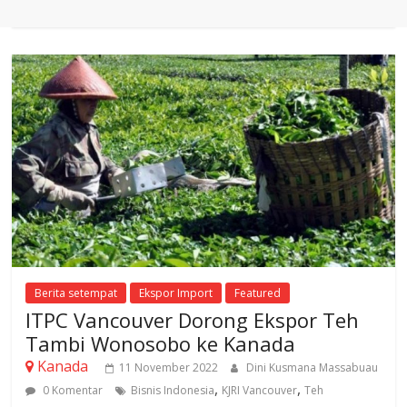
Berita setempat
Ekspor Import
Featured
ITPC Vancouver Dorong Ekspor Teh
Tambi Wonosobo ke Kanada
Kanada
11 November 2022
Dini Kusmana Massabuau
,
,
0 Komentar
Bisnis Indonesia
KJRI Vancouver
Teh