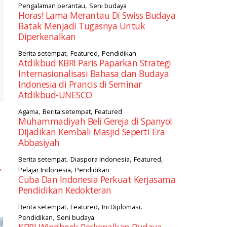
,
Pengalaman perantau
Seni budaya
Horas! Lama Merantau Di Swiss Budaya
Batak Menjadi Tugasnya Untuk
Diperkenalkan
,
,
Berita setempat
Featured
Pendidikan
Atdikbud KBRI Paris Paparkan Strategi
Internasionalisasi Bahasa dan Budaya
Indonesia di Prancis di Seminar
Atdikbud-UNESCO
,
,
Agama
Berita setempat
Featured
Muhammadiyah Beli Gereja di Spanyol
Dijadikan Kembali Masjid Seperti Era
Abbasiyah
,
,
,
Berita setempat
Diaspora Indonesia
Featured
→
,
Pelajar Indonesia
Pendidikan
Cuba Dan Indonesia Perkuat Kerjasama
Pendidikan Kedokteran
,
,
,
Berita setempat
Featured
Ini Diplomasi
,
Pendidikan
Seni budaya
KBRI Windhoek Perkenalkan Budaya