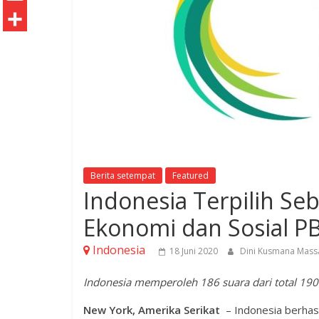
o
t
k
n
h
E
o
e
e
t
a
m
S
k
r
d
e
t
a
h
I
r
s
i
a
n
e
A
l
r
s
p
e
t
p
Berita setempat
Featured
Indonesia Terpilih S
Ekonomi dan Sosial P
Indonesia
18 Juni 2020
Dini Kusmana Mas
Indonesia memperoleh 186 suara dari total 190
​New York, Amerika Serikat
– Indonesia berhasi