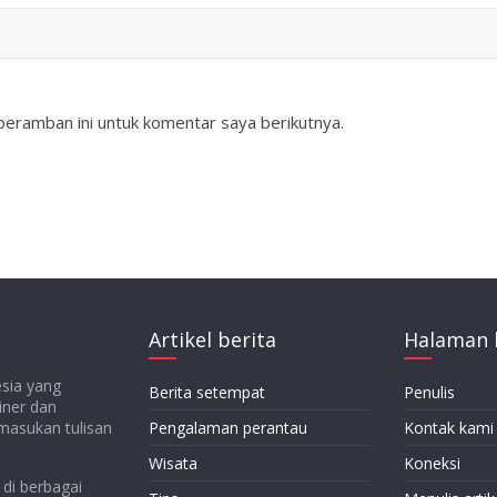
peramban ini untuk komentar saya berikutnya.
Artikel berita
Halaman 
esia yang
Berita setempat
Penulis
iner dan
emasukan tulisan
Pengalaman perantau
Kontak kami
Wisata
Koneksi
di berbagai