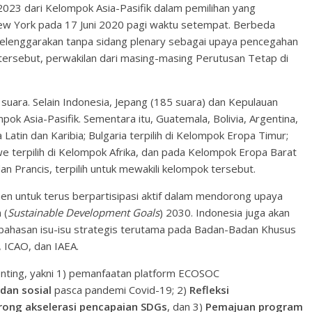
023 dari Kelompok Asia-Pasifik dalam pemilihan yang
ew York pada 17 Juni 2020 pagi waktu setempat. Berbeda
iselenggarakan tanpa sidang plenary sebagai upaya pencegahan
ersebut, perwakilan dari masing-masing Perutusan Tetap di
suara. Selain Indonesia, Jepang (185 suara) dan Kepulauan
pok Asia-Pasifik. Sementara itu, Guatemala, Bolivia, Argentina,
Latin dan Karibia; Bulgaria terpilih di Kelompok Eropa Timur;
we terpilih di Kelompok Afrika, dan pada Kelompok Eropa Barat
dan Prancis, terpilih untuk mewakili kelompok tersebut.
n untuk terus berpartisipasi aktif dalam mendorong upaya
 (
Sustainable Development Goals
) 2030. Indonesia juga akan
ahasan isu-isu strategis terutama pada Badan-Badan Khusus
 ICAO, dan IAEA.
penting, yakni 1) pemanfaatan platform ECOSOC
dan sosial
pasca pandemi Covid-19; 2)
Refleksi
ong akselerasi pencapaian SDGs
, dan 3)
Pemajuan program