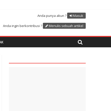
Atdikbud-UNESCO
uk menyambut HUT RI ke 81
Anda punya akun ?
Masuk
Anda ingin berkontribusi ?
Menulis sebuah artikel
AK
quare1