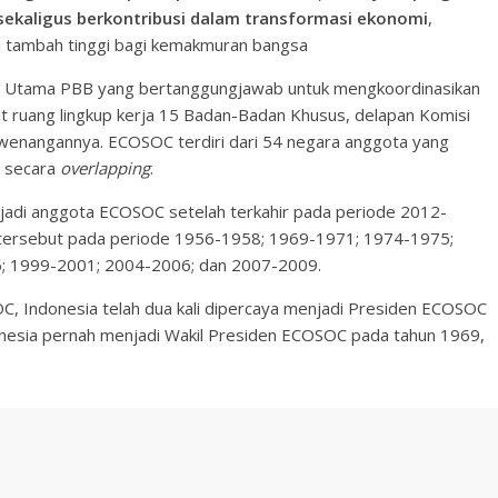
sekaligus
berkontribusi dalam transformasi ekonomi
,
i tambah tinggi bagi kemakmuran bangsa
n Utama PBB yang bertanggungjawab untuk mengkoordinasikan
it ruang lingkup kerja 15 Badan-Badan Khusus, delapan Komisi
kewenangannya. ECOSOC terdiri dari 54 negara anggota yang
n secara
overlapping
.
njadi anggota ECOSOC setelah terkahir pada periode 2012-
 tersebut pada periode 1956-1958; 1969-1971; 1974-1975;
; 1999-2001; 2004-2006; dan 2007-2009.
, Indonesia telah dua kali dipercaya menjadi Presiden ECOSOC
donesia pernah menjadi Wakil Presiden ECOSOC pada tahun 1969,