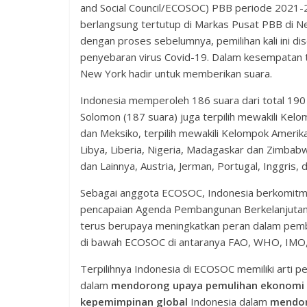
and Social Council/ECOSOC) PBB periode 2021-2
berlangsung tertutup di Markas Pusat PBB di N
dengan proses sebelumnya, pemilihan kali ini d
penyebaran virus Covid-19. Dalam kesempatan t
New York hadir untuk memberikan suara.
Indonesia memperoleh 186 suara dari total 190 
Solomon (187 suara) juga terpilih mewakili Kelom
dan Meksiko, terpilih mewakili Kelompok Amerika 
Libya, Liberia, Nigeria, Madagaskar dan Zimbab
dan Lainnya, Austria, Jerman, Portugal, Inggris, 
Sebagai anggota ECOSOC, Indonesia berkomitme
pencapaian Agenda Pembangunan Berkelanjutan
terus berupaya meningkatkan peran dalam pemb
di bawah ECOSOC di antaranya FAO, WHO, IMO,
Terpilihnya Indonesia di ECOSOC memiliki arti 
dalam
mendorong upaya pemulihan ekonomi 
kepemimpinan global
Indonesia dalam
mendor