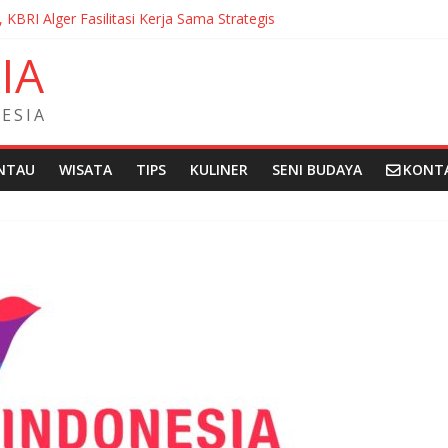
, KBRI Alger Fasilitasi Kerja Sama Strategis
ernasionalisasi Bahasa dan Budaya Indonesia di Prancis di Seminar 
N
I
A
ndera Merah Putih sepanjang 50 Meter di Brick Hill Hong Kong unt
 Fantasia Film Festival 2026 Montréal Kanada
didikan Indonesia kepada Komunitas Paroki di Angola
E
S
I
A
NTAU
WISATA
TIPS
KULINER
SENI BUDAYA
KONT