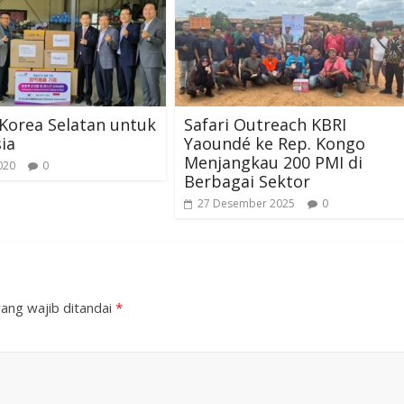
Korea Selatan untuk
Safari Outreach KBRI
ia
Yaoundé ke Rep. Kongo
Menjangkau 200 PMI di
020
0
Berbagai Sektor
27 Desember 2025
0
ang wajib ditandai
*