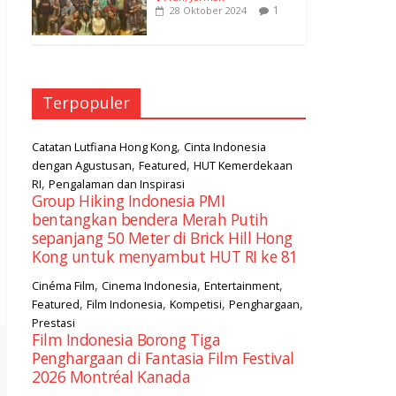
1
28 Oktober 2024
Terpopuler
,
Catatan Lutfiana Hong Kong
Cinta Indonesia
,
,
dengan Agustusan
Featured
HUT Kemerdekaan
,
RI
Pengalaman dan Inspirasi
Group Hiking Indonesia PMI
bentangkan bendera Merah Putih
sepanjang 50 Meter di Brick Hill Hong
Kong untuk menyambut HUT RI ke 81
,
,
,
Cinéma Film
Cinema Indonesia
Entertainment
,
,
,
,
Featured
Film Indonesia
Kompetisi
Penghargaan
Prestasi
Film Indonesia Borong Tiga
Penghargaan di Fantasia Film Festival
2026 Montréal Kanada