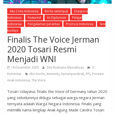
Aku Cinta Indonesia
Berita setempat
Diaspora
Indonesia
Featured
Ini Diplomasi
Pelajar
Indonesia
Pengalaman perantau
Promosi Indonesia
Seni
budaya
Finalis The Voice Jerman
2020 Tosari Resmi
Menjadi WNI
18 Desember 2020
Dini Kusmana Massabuau
0
,
,
,
,
Komentar
Kbri berlin
Kemenlu
kemenparekraf
PPI
Prestasi
,
Anak Indonesia
The Voice
Tosari Udayana, finalis the Voice of Germany tahun 2020
yang sebelumnya diduga sebagai warga negara Jerman
ternyata adalah Warga Negara Indonesia. Finalis yang
memiliki nama lengkap Anak Agung Made Candra Tosari