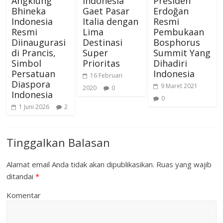
Angklung
Indonesia
Presiden
Bhineka
Gaet Pasar
Erdoğan
Indonesia
Italia dengan
Resmi
Resmi
Lima
Pembukaan
Diinaugurasi
Destinasi
Bosphorus
di Prancis,
Super
Summit Yang
Simbol
Prioritas
Dihadiri
Persatuan
Indonesia
16 Februari
Diaspora
9 Maret 2021
2020
0
Indonesia
0
1 Juni 2026
2
Tinggalkan Balasan
Alamat email Anda tidak akan dipublikasikan.
Ruas yang wajib
ditandai
*
Komentar