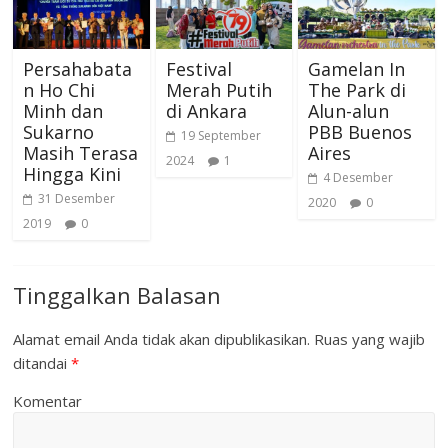
Persahabata
Festival
Gamelan In
n Ho Chi
Merah Putih
The Park di
Minh dan
di Ankara
Alun-alun
Sukarno
PBB Buenos
19 September
Masih Terasa
Aires
2024
1
Hingga Kini
4 Desember
31 Desember
2020
0
2019
0
Tinggalkan Balasan
Alamat email Anda tidak akan dipublikasikan.
Ruas yang wajib
ditandai
*
Komentar