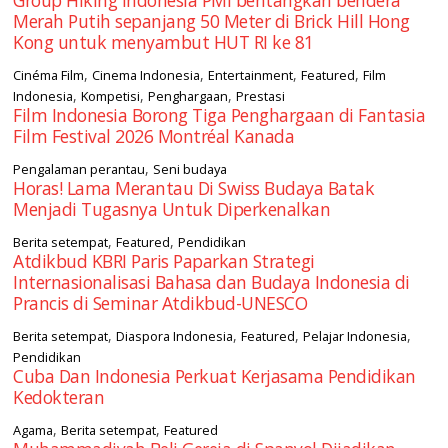
Group Hiking Indonesia PMI bentangkan bendera
Merah Putih sepanjang 50 Meter di Brick Hill Hong
Kong untuk menyambut HUT RI ke 81
,
,
,
,
Cinéma Film
Cinema Indonesia
Entertainment
Featured
Film
,
,
,
Indonesia
Kompetisi
Penghargaan
Prestasi
Film Indonesia Borong Tiga Penghargaan di Fantasia
Film Festival 2026 Montréal Kanada
,
Pengalaman perantau
Seni budaya
Horas! Lama Merantau Di Swiss Budaya Batak
Menjadi Tugasnya Untuk Diperkenalkan
,
,
Berita setempat
Featured
Pendidikan
Atdikbud KBRI Paris Paparkan Strategi
Internasionalisasi Bahasa dan Budaya Indonesia di
Prancis di Seminar Atdikbud-UNESCO
,
,
,
,
Berita setempat
Diaspora Indonesia
Featured
Pelajar Indonesia
Pendidikan
Cuba Dan Indonesia Perkuat Kerjasama Pendidikan
Kedokteran
,
,
Agama
Berita setempat
Featured