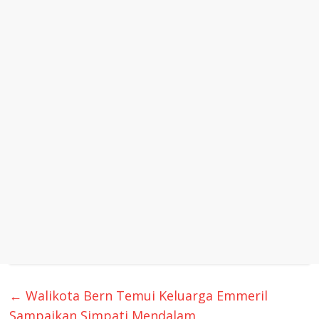
←
Walikota Bern Temui Keluarga Emmeril
Sampaikan Simpati Mendalam