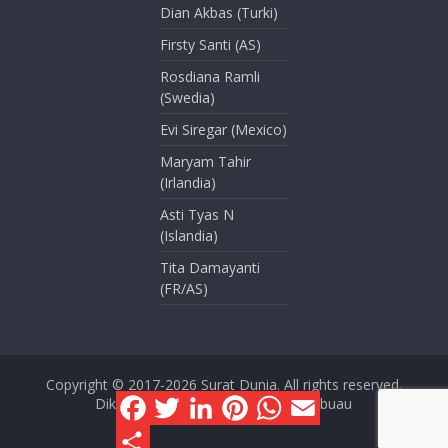
Dian Akbas (Turki)
Firsty Santi (AS)
Rosdiana Ramli
(Swedia)
Evi Siregar (Mexico)
Maryam Tahir
(Irlandia)
Asti Tyas N
(Islandia)
Tita Damayanti
(FR/AS)
Copyright © 2017-2026
Surat Dunia
. All rights reserved.
F
T
L
P
W
E
Dikelola oleh Dini Kusmana Massabuau
a
w
i
i
h
m
c
i
n
n
a
a
S
e
t
k
t
t
i