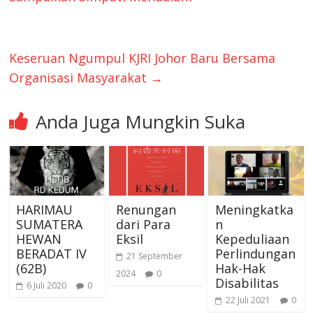
Keseruan Ngumpul KJRI Johor Baru Bersama
Organisasi Masyarakat
→
Anda Juga Mungkin Suka
HARIMAU
Renungan
Meningkatka
SUMATERA
dari Para
n
HEWAN
Eksil
Kepeduliaan
BERADAT IV
Perlindungan
21 September
(62B)
Hak-Hak
2024
0
Disabilitas
6 Juli 2020
0
22 Juli 2021
0