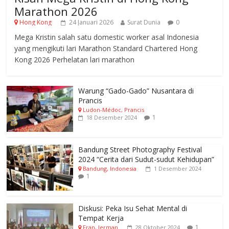
Marathon 2026
Hong Kong
24 Januari 2026
Surat Dunia
0
Mega Kristin salah satu domestic worker asal Indonesia
yang mengikuti lari Marathon Standard Chartered Hong
Kong 2026 Perhelatan lari marathon
Warung “Gado-Gado” Nusantara di
Prancis
Ludon-Médoc, Prancis
1
18 Desember 2024
Bandung Street Photography Festival
2024 “Cerita dari Sudut-sudut Kehidupan”
Bandung, Indonesia
1 Desember 2024
1
Diskusi: Peka Isu Sehat Mental di
Tempat Kerja
1
Fran, Jerman
28 Oktober 2024