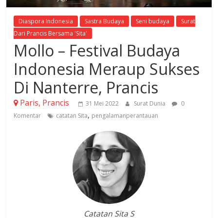
Diaspora Indonesia
Sastra Budaya
Seni budaya
Surat
Dari Prancis Bersama 'Sita'
Mollo – Festival Budaya
Indonesia Meraup Sukses
Di Nanterre, Prancis
Paris, Prancis
31 Mei 2022
Surat Dunia
0
,
Komentar
catatan Sita
pengalamanperantauan
Catatan Sita S