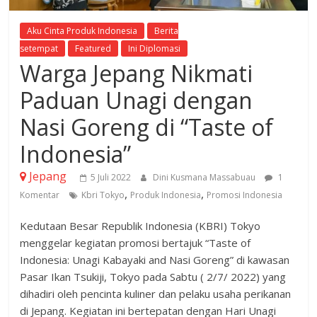
Aku Cinta Produk Indonesia
Berita
setempat
Featured
Ini Diplomasi
Warga Jepang Nikmati
Paduan Unagi dengan
Nasi Goreng di “Taste of
Indonesia”
Jepang
5 Juli 2022
Dini Kusmana Massabuau
1
,
,
Komentar
Kbri Tokyo
Produk Indonesia
Promosi Indonesia
Kedutaan Besar Republik Indonesia (KBRI) Tokyo
menggelar kegiatan promosi bertajuk “Taste of
Indonesia: Unagi Kabayaki and Nasi Goreng” di kawasan
Pasar Ikan Tsukiji, Tokyo pada Sabtu ( 2/7/ 2022) yang
dihadiri oleh pencinta kuliner dan pelaku usaha perikanan
di Jepang. Kegiatan ini bertepatan dengan Hari Unagi