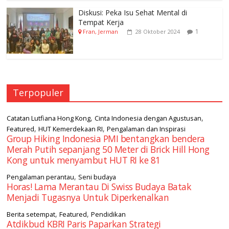
Diskusi: Peka Isu Sehat Mental di
Tempat Kerja
1
Fran, Jerman
28 Oktober 2024
Terpopuler
,
,
Catatan Lutfiana Hong Kong
Cinta Indonesia dengan Agustusan
,
,
Featured
HUT Kemerdekaan RI
Pengalaman dan Inspirasi
Group Hiking Indonesia PMI bentangkan bendera
Merah Putih sepanjang 50 Meter di Brick Hill Hong
Kong untuk menyambut HUT RI ke 81
,
Pengalaman perantau
Seni budaya
Horas! Lama Merantau Di Swiss Budaya Batak
Menjadi Tugasnya Untuk Diperkenalkan
,
,
Berita setempat
Featured
Pendidikan
Atdikbud KBRI Paris Paparkan Strategi