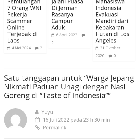
Pemulangan
Jalani Puasa
Mahasiswa
7 Orang WNI
Di Jerman
Indonesia
Pekerja
Rasanya
Evakuasi
Scammer
Campur
Mandiri dari
Online
Aduk
Kebakaran
Terjebak di
Hutan di Los
6 April 2022
Laos
Angeles
2
4 Mei 2024
2
31 Oktober
2020
0
Satu tanggapan untuk “
Warga Jepang
Nikmati Paduan Unagi dengan Nasi
Goreng di “Taste of Indonesia”
”
Yuyu
16 Juli 2022 pada 23 h 30 min
Permalink