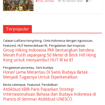
1
Fran, Jerman
28 Oktober 2024
Terpopuler
,
,
Catatan Lutfiana Hong Kong
Cinta Indonesia dengan Agustusan
,
,
Featured
HUT Kemerdekaan RI
Pengalaman dan Inspirasi
Group Hiking Indonesia PMI bentangkan bendera
Merah Putih sepanjang 50 Meter di Brick Hill Hong
Kong untuk menyambut HUT RI ke 81
,
Pengalaman perantau
Seni budaya
Horas! Lama Merantau Di Swiss Budaya Batak
Menjadi Tugasnya Untuk Diperkenalkan
,
,
Berita setempat
Featured
Pendidikan
Atdikbud KBRI Paris Paparkan Strategi
Internasionalisasi Bahasa dan Budaya Indonesia di
Prancis di Seminar Atdikbud-UNESCO