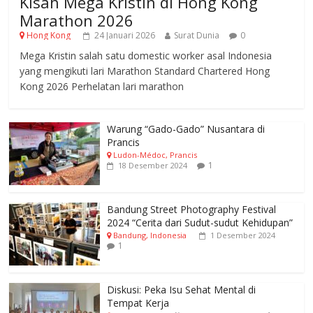
Kisah Mega Kristin di Hong Kong
Marathon 2026
Hong Kong
24 Januari 2026
Surat Dunia
0
Mega Kristin salah satu domestic worker asal Indonesia
yang mengikuti lari Marathon Standard Chartered Hong
Kong 2026 Perhelatan lari marathon
Warung “Gado-Gado” Nusantara di
Prancis
Ludon-Médoc, Prancis
1
18 Desember 2024
Bandung Street Photography Festival
2024 “Cerita dari Sudut-sudut Kehidupan”
Bandung, Indonesia
1 Desember 2024
1
Diskusi: Peka Isu Sehat Mental di
Tempat Kerja