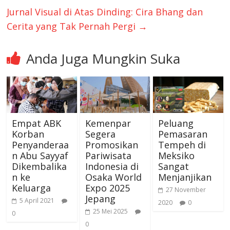
Jurnal Visual di Atas Dinding: Cira Bhang dan
Cerita yang Tak Pernah Pergi
→
Anda Juga Mungkin Suka
Empat ABK
Kemenpar
Peluang
Korban
Segera
Pemasaran
Penyanderaa
Promosikan
Tempeh di
n Abu Sayyaf
Pariwisata
Meksiko
Dikembalika
Indonesia di
Sangat
n ke
Osaka World
Menjanjikan
Keluarga
Expo 2025
27 November
Jepang
5 April 2021
2020
0
25 Mei 2025
0
0