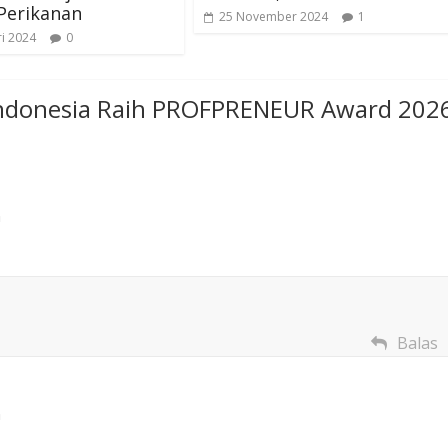
Perikanan
25 November 2024
1
ri 2024
0
Indonesia Raih PROFPRENEUR Award 202
n
Balas
n