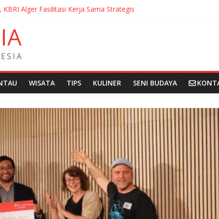
, KBRI Alger Fasilitasi Kerja Sama Strategis
ernasionalisasi Bahasa dan Budaya Indonesia di Prancis di Seminar 
N
I
A
ndera Merah Putih sepanjang 50 Meter di Brick Hill Hong Kong unt
 Fantasia Film Festival 2026 Montréal Kanada
didikan Indonesia kepada Komunitas Paroki di Angola
E
S
I
A
NTAU
WISATA
TIPS
KULINER
SENI BUDAYA
KONT