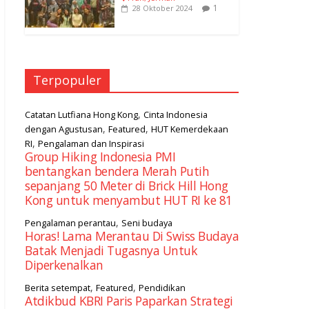
1
28 Oktober 2024
Terpopuler
,
Catatan Lutfiana Hong Kong
Cinta Indonesia
,
,
dengan Agustusan
Featured
HUT Kemerdekaan
,
RI
Pengalaman dan Inspirasi
Group Hiking Indonesia PMI
bentangkan bendera Merah Putih
sepanjang 50 Meter di Brick Hill Hong
Kong untuk menyambut HUT RI ke 81
,
Pengalaman perantau
Seni budaya
Horas! Lama Merantau Di Swiss Budaya
Batak Menjadi Tugasnya Untuk
Diperkenalkan
,
,
Berita setempat
Featured
Pendidikan
Atdikbud KBRI Paris Paparkan Strategi