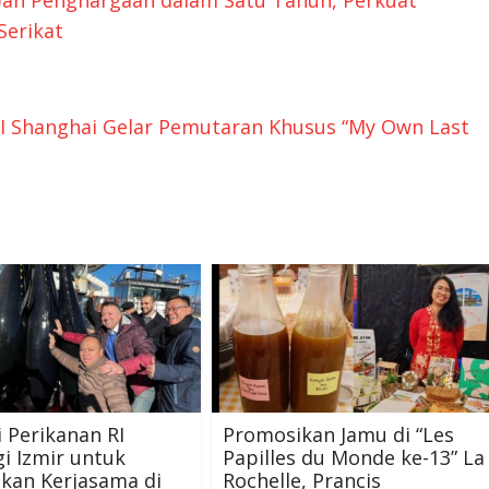
Serikat
KJRI Shanghai Gelar Pemutaran Khusus “My Own Last
 Perikanan RI
Promosikan Jamu di “Les
i Izmir untuk
Papilles du Monde ke-13” La
kan Kerjasama di
Rochelle, Prancis