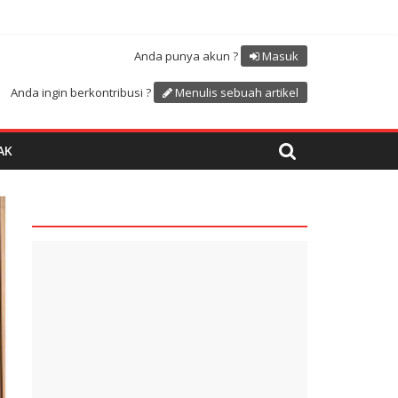
Atdikbud-UNESCO
uk menyambut HUT RI ke 81
Anda punya akun ?
Masuk
Anda ingin berkontribusi ?
Menulis sebuah artikel
AK
quare1