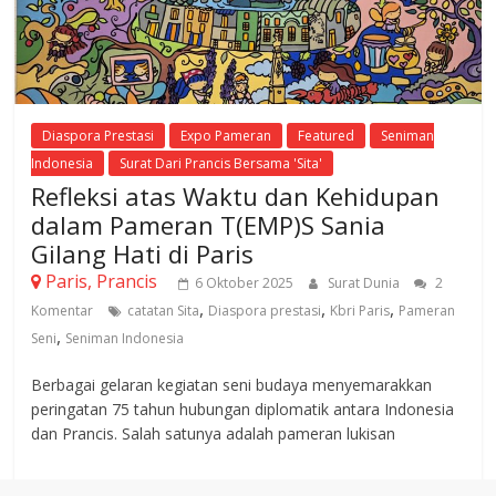
Diaspora Prestasi
Expo Pameran
Featured
Seniman
Indonesia
Surat Dari Prancis Bersama 'Sita'
Refleksi atas Waktu dan Kehidupan
dalam Pameran T(EMP)S Sania
Gilang Hati di Paris
Paris, Prancis
6 Oktober 2025
Surat Dunia
2
,
,
,
Komentar
catatan Sita
Diaspora prestasi
Kbri Paris
Pameran
,
Seni
Seniman Indonesia
Berbagai gelaran kegiatan seni budaya menyemarakkan
peringatan 75 tahun hubungan diplomatik antara Indonesia
dan Prancis. Salah satunya adalah pameran lukisan