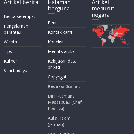
Artikel berita
Halaman
Artikel
berguna
menurut
negara
Berita setempat
Penulis
Pengalaman
perantau
Kontak kami
Wisata
Koneksi
Tips
Menulis artikel
Kuliner
Kebijakan data
pribadi
Seni budaya
Copyright
Redaksi Dunia :
Dini Kusmana
Massabuau (Chef
Redaksi)
Aulia Hakim
(Jerman)
Sita S Phulpin