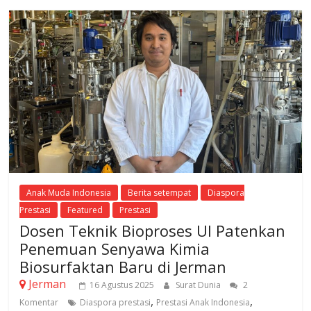
Anak Muda Indonesia
Berita setempat
Diaspora
Prestasi
Featured
Prestasi
Dosen Teknik Bioproses UI Patenkan
Penemuan Senyawa Kimia
Biosurfaktan Baru di Jerman
Jerman
16 Agustus 2025
Surat Dunia
2
,
,
Komentar
Diaspora prestasi
Prestasi Anak Indonesia