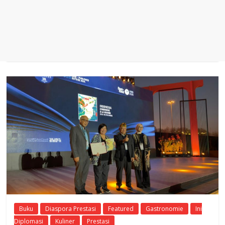
Buku
Diaspora Prestasi
Featured
Gastronomie
Ini
Diplomasi
Kuliner
Prestasi