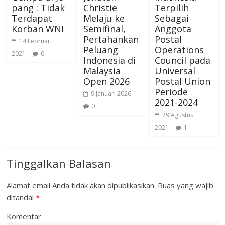
pang : Tidak
Christie
Terpilih
Terdapat
Melaju ke
Sebagai
Korban WNI
Semifinal,
Anggota
Pertahankan
Postal
14 Februari
Peluang
Operations
2021
0
Indonesia di
Council pada
Malaysia
Universal
Open 2026
Postal Union
Periode
9 Januari 2026
2021-2024
0
29 Agustus
2021
1
Tinggalkan Balasan
Alamat email Anda tidak akan dipublikasikan.
Ruas yang wajib
ditandai
*
Komentar