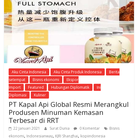
Aku Cinta Indonesia
Aku Cinta Produk Indonesia
Berita
setempat
Bisnis ekonomi
Ekspor
Import
Featured
Hubungan Diplomatik
Ini
Diplomasi
Kuliner
PT Kapal Api Global Resmi Merangkul
Produsen Minuman Kemasan
Terbesar di RRT
22 Januari 2021
Surat Dunia
0 Komentar
Bisnis
,
,
,
ekonomi
Indonesianway
KJRI Shanghai
kopiindonesia