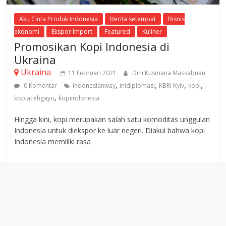
Aku Cinta Produk Indonesia
Berita setempat
Bisnis
ekonomi
Ekspor Import
Featured
Kuliner
Promosikan Kopi Indonesia di
Ukraina
Ukraina
11 Februari 2021
Dini Kusmana Massabuau
,
,
,
,
0 Komentar
Indonesianway
inidiplomasi
KBRI Kyiv
kopi
,
kopiacehgayo
kopiindonesia
Hingga kini, kopi merupakan salah satu komoditas unggulan
Indonesia untuk diekspor ke luar negeri. Diakui bahwa kopi
Indonesia memiliki rasa