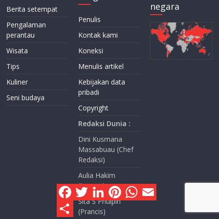
negara
Berita setempat
Penulis
Pengalaman
perantau
Kontak kami
Wisata
Koneksi
Tips
Menulis artikel
Kuliner
Kebijakan data
pribadi
Seni budaya
Copyright
Redaksi Dunia :
Dini Kusmana
Massabuau (Chef
Redaksi)
Aulia Hakim
(Jerman)
F
T
L
P
W
E
a
w
i
i
h
m
Sita S Phulpin
c
i
n
n
a
a
S
e
t
k
t
t
i
(Prancis)
h