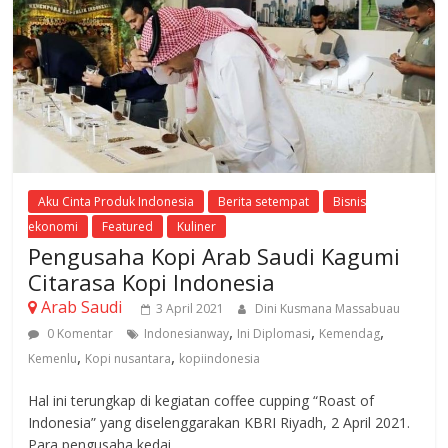
Aku Cinta Produk Indonesia
Berita setempat
Bisnis
ekonomi
Featured
Kuliner
Pengusaha Kopi Arab Saudi Kagumi
Citarasa Kopi Indonesia
Arab Saudi
3 April 2021
Dini Kusmana Massabuau
,
,
,
0 Komentar
Indonesianway
Ini Diplomasi
Kemendag
,
,
Kemenlu
Kopi nusantara
kopiindonesia
Hal ini terungkap di kegiatan coffee cupping “Roast of
Indonesia” yang diselenggarakan KBRI Riyadh, 2 April 2021.
Para pengusaha kedai