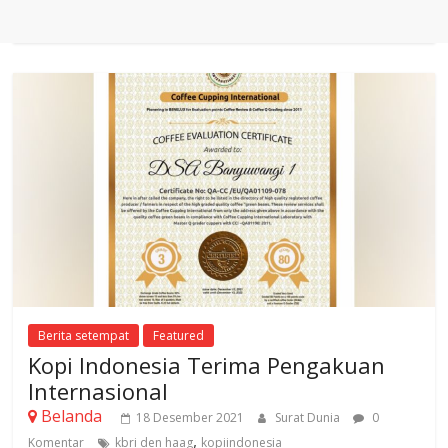
Berita setempat
Featured
Kopi Indonesia Terima Pengakuan
Internasional
Belanda
18 Desember 2021
Surat Dunia
0
,
Komentar
kbri den haag
kopiindonesia