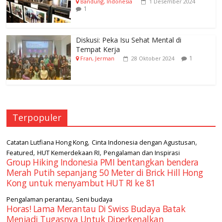
Bandung, Indonesia
1 Desember 2024
1
Diskusi: Peka Isu Sehat Mental di
Tempat Kerja
1
Fran, Jerman
28 Oktober 2024
Terpopuler
,
,
Catatan Lutfiana Hong Kong
Cinta Indonesia dengan Agustusan
,
,
Featured
HUT Kemerdekaan RI
Pengalaman dan Inspirasi
Group Hiking Indonesia PMI bentangkan bendera
Merah Putih sepanjang 50 Meter di Brick Hill Hong
Kong untuk menyambut HUT RI ke 81
,
Pengalaman perantau
Seni budaya
Horas! Lama Merantau Di Swiss Budaya Batak
Menjadi Tugasnya Untuk Diperkenalkan