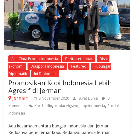
Aku Cinta Produk Indonesia
Berita setempat
Bisnis
ekonomi
Diaspora Indonesia
Featured
Hubungan
Diplomatik
Ini Diplomasi
Promosikan Kopi Indonesia Lebih
Agresif di Jerman
Jerman
8 November 2020
Surat Dunia
0
,
,
,
Komentar
Kbri berlin
kopiacehgayo
kopiindonesia
Produk
Indonesia
Ada kesamaan antara bangsa Indonesia dan Jerman.
Keduanya penggemar kopi. Bedanya, bangsa Jerman