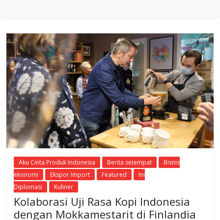
Aku Cinta Produk Indonesia
Berita setempat
Bisnis
ekonomi
Ekspor Import
Featured
Ini
Diplomasi
Kuliner
Kolaborasi Uji Rasa Kopi Indonesia
dengan Mokkamestarit di Finlandia