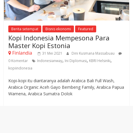
Berita setempat
Bisnis ekonomi
Featured
Kopi Indonesia Mempesona Para
Master Kopi Estonia
Finlandia
31 Mei 2021
Dini Kusmana Massabuau
,
,
,
0 Komentar
Indonesianway
Ini Diplomasi
KBRI Helsinki
kopiindonesia
Kopi-kopi itu diantaranya adalah Arabica Bali Full Wash,
Arabica Organic Aceh Gayo Bembeng Family, Arabica Papua
Wamena, Arabica Sumatra Dolok