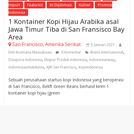
Import
Featured
Ini Diplomasi
Kuliner
Promosi
Indonesia
1 Kontainer Kopi Hijau Arabika asal
Jawa Timur Tiba di San Fransisco Bay
Area
San Francisco, Amerika Serikat
5 Januari 2021
,
Dini Kusmana Massabuau
0 Komentar
Bisnis Internasional
,
,
,
Diaspora Indonesia
Ekspor Produk Indonesia
Indonesianway
,
,
indonesiauntukdunia
KJRI San Francisco
kopiindonesia
Sebuah perusahaan startuo kopi Indonesia yang beroperasi
di San Francisco, Belift Green Beans berhasil kirim 1
kontainer kopi hijau (green