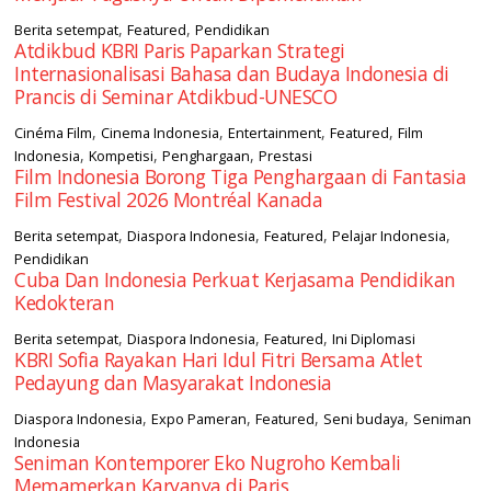
,
,
Berita setempat
Featured
Pendidikan
Atdikbud KBRI Paris Paparkan Strategi
Internasionalisasi Bahasa dan Budaya Indonesia di
Prancis di Seminar Atdikbud-UNESCO
,
,
,
,
Cinéma Film
Cinema Indonesia
Entertainment
Featured
Film
,
,
,
Indonesia
Kompetisi
Penghargaan
Prestasi
Film Indonesia Borong Tiga Penghargaan di Fantasia
Film Festival 2026 Montréal Kanada
,
,
,
,
Berita setempat
Diaspora Indonesia
Featured
Pelajar Indonesia
Pendidikan
Cuba Dan Indonesia Perkuat Kerjasama Pendidikan
Kedokteran
,
,
,
Berita setempat
Diaspora Indonesia
Featured
Ini Diplomasi
KBRI Sofia Rayakan Hari Idul Fitri Bersama Atlet
Pedayung dan Masyarakat Indonesia
,
,
,
,
Diaspora Indonesia
Expo Pameran
Featured
Seni budaya
Seniman
Indonesia
Seniman Kontemporer Eko Nugroho Kembali
Memamerkan Karyanya di Paris