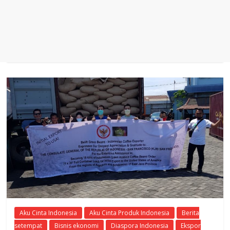
Aku Cinta Indonesia
Aku Cinta Produk Indonesia
Berita
setempat
Bisnis ekonomi
Diaspora Indonesia
Ekspor