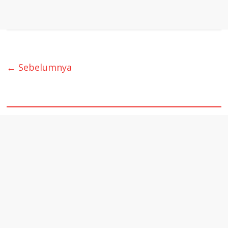
← Sebelumnya
quare1