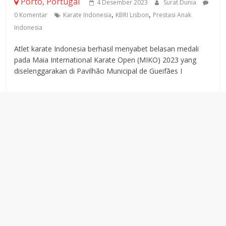
Porto, Portugal
4 Desember 2023
Surat Dunia
,
,
0 Komentar
Karate Indonesia
KBRI Lisbon
Prestasi Anak
Indonesia
Atlet karate Indonesia berhasil menyabet belasan medali
pada Maia International Karate Open (MIKO) 2023 yang
diselenggarakan di Pavilhão Municipal de Gueifães I