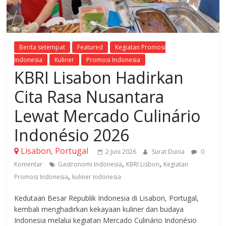
Berita setempat
Featured
Kegiatan Promosi
Indonesia
Kuliner
Promosi Indonesia
KBRI Lisabon Hadirkan
Cita Rasa Nusantara
Lewat Mercado Culinário
Indonésio 2026
Lisabon, Portugal
2 Juni 2026
Surat Dunia
0
,
,
Komentar
Gastronomi Indonesia
KBRI Lisbon
Kegiatan
,
Promosi Indonesia
kuliner indonesia
Kedutaan Besar Republik Indonesia di Lisabon, Portugal,
kembali menghadirkan kekayaan kuliner dan budaya
Indonesia melalui kegiatan Mercado Culinário Indonésio