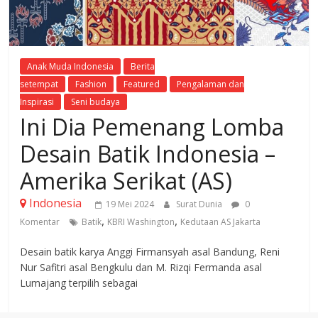
Anak Muda Indonesia
Berita
setempat
Fashion
Featured
Pengalaman dan
Inspirasi
Seni budaya
Ini Dia Pemenang Lomba
Desain Batik Indonesia –
Amerika Serikat (AS)
Indonesia
19 Mei 2024
Surat Dunia
0
,
,
Komentar
Batik
KBRI Washington
Kedutaan AS Jakarta
Desain batik karya Anggi Firmansyah asal Bandung, Reni
Nur Safitri asal Bengkulu dan M. Rizqi Fermanda asal
Lumajang terpilih sebagai