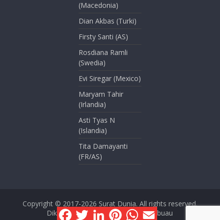
(Macedonia)
Dian Akbas (Turki)
Firsty Santi (AS)
Rosdiana Ramli
(Swedia)
Evi Siregar (Mexico)
Maryam Tahir
(Irlandia)
Asti Tyas N
(Islandia)
Tita Damayanti
(FR/AS)
Copyright © 2017-2026
Surat Dunia
. All rights reserved.
F
T
L
P
W
E
Dikelola oleh Dini Kusmana Massabuau
a
w
i
i
h
m