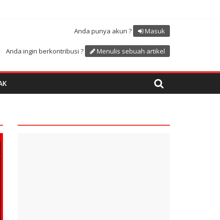
Atdikbud-UNESCO
uk menyambut HUT RI ke 81
Anda punya akun ?
Masuk
Anda ingin berkontribusi ?
Menulis sebuah artikel
AK
quare1