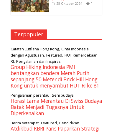
1
28 Oktober 2024
Terpopuler
,
Catatan Lutfiana Hong Kong
Cinta Indonesia
,
,
dengan Agustusan
Featured
HUT Kemerdekaan
,
RI
Pengalaman dan Inspirasi
Group Hiking Indonesia PMI
bentangkan bendera Merah Putih
sepanjang 50 Meter di Brick Hill Hong
Kong untuk menyambut HUT RI ke 81
,
Pengalaman perantau
Seni budaya
Horas! Lama Merantau Di Swiss Budaya
Batak Menjadi Tugasnya Untuk
Diperkenalkan
,
,
Berita setempat
Featured
Pendidikan
Atdikbud KBRI Paris Paparkan Strategi