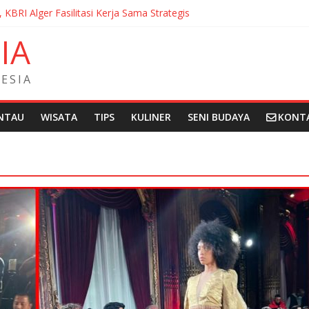
, KBRI Alger Fasilitasi Kerja Sama Strategis
ernasionalisasi Bahasa dan Budaya Indonesia di Prancis di Seminar 
N
I
A
ndera Merah Putih sepanjang 50 Meter di Brick Hill Hong Kong unt
 Fantasia Film Festival 2026 Montréal Kanada
didikan Indonesia kepada Komunitas Paroki di Angola
E
S
I
A
NTAU
WISATA
TIPS
KULINER
SENI BUDAYA
KONT