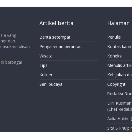
Artikel berita
Halaman 
esia yang
Berita setempat
Penulis
iner dan
emasukan tulisan
Pengalaman perantau
Kontak kami
Wisata
Koneksi
di berbagai
Tips
Menulis artik
Kuliner
Kebijakan da
Seni budaya
Copyright
Redaksi Dun
Dini Kusma
(Chef Redaks
Aulia Hakim 
Sita S Phulpi