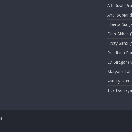
Alfi Rizal (Pr
Andi Sopiand
Elberta Siag
Dian Akbas (
Firsty Santi (
Rosdiana Ram
Evi Siregar (
Maryam Tahir
Asti Tyas N (
Tita Damayan
d.