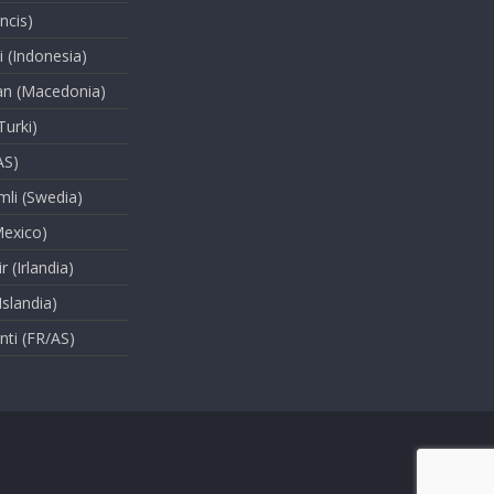
ancis)
i (Indonesia)
ian (Macedonia)
Turki)
AS)
li (Swedia)
Mexico)
 (Irlandia)
Islandia)
ti (FR/AS)