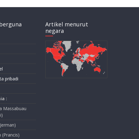
berguna
Artikel menurut
negara
el
ta pribadi
ia :
na Massabuau
i)
(Jerman)
n (Prancis)