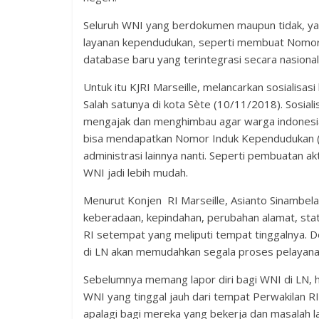
S
eluruh WNI yang berdokumen maupun tidak, yang
layanan kependudukan, seperti membuat Nomor 
database baru yang terintegrasi secara nasional
Untuk itu KJRI Marseille, melancarkan sosialisa
Salah satunya di kota Sète (10/11/2018). Sosial
mengajak dan menghimbau agar warga indonesia 
bisa mendapatkan Nomor Induk Kependudukan (
administrasi lainnya nanti. Seperti pembuatan 
WNI jadi lebih mudah.
Menurut Konjen RI Marseille,
Asianto Sinambela
keberadaan, kepindahan, perubahan alamat, statu
RI setempat yang meliputi tempat tinggalnya. D
di LN akan memudahkan segala proses pelayanan 
Sebelumnya memang lapor diri bagi WNI di LN, h
WNI yang tinggal jauh dari tempat Perwakilan 
apalagi bagi mereka yang bekerja dan masalah la