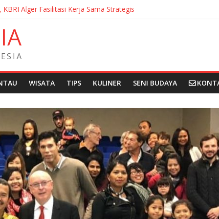
, KBRI Alger Fasilitasi Kerja Sama Strategis
ernasionalisasi Bahasa dan Budaya Indonesia di Prancis di Seminar 
N
I
A
ndera Merah Putih sepanjang 50 Meter di Brick Hill Hong Kong unt
 Fantasia Film Festival 2026 Montréal Kanada
didikan Indonesia kepada Komunitas Paroki di Angola
E
S
I
A
NTAU
WISATA
TIPS
KULINER
SENI BUDAYA
KONT