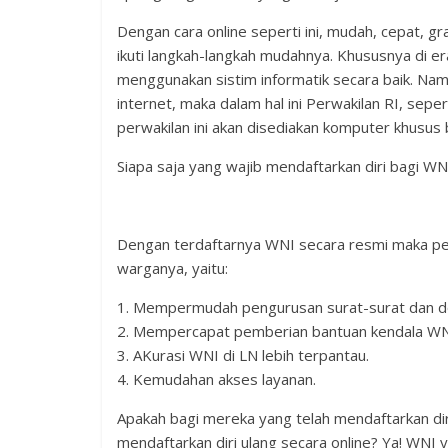
Dengan cara online seperti ini, m
udah, cepat, gr
ikuti langkah-langkah mudahnya. K
hususnya di er
menggunakan sistim informatik secara baik. Na
internet, maka dalam hal ini Perwakilan RI, sepe
perwakilan ini akan disediakan komputer khusus b
Siapa saja yang wajib mendaftarkan diri bagi WNI
Dengan terdaftarnya WNI secara resmi maka pe
warganya, yaitu:
1. Mempermudah pengurusan surat-surat dan 
2. Mempercapat pemberian bantuan kendala WNI
3. AKurasi WNI di LN lebih terpantau.
4. Kemudahan akses layanan.
Apakah bagi mereka yang telah mendaftarkan dir
mendaftarkan diri ulang secara online? Ya! WNI 