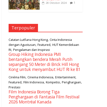
1
28 Oktober 2024
Terpopuler
,
Catatan Lutfiana Hong Kong
Cinta Indonesia
,
,
dengan Agustusan
Featured
HUT Kemerdekaan
,
RI
Pengalaman dan Inspirasi
Group Hiking Indonesia PMI
bentangkan bendera Merah Putih
sepanjang 50 Meter di Brick Hill Hong
Kong untuk menyambut HUT RI ke 81
,
,
,
Cinéma Film
Cinema Indonesia
Entertainment
,
,
,
,
Featured
Film Indonesia
Kompetisi
Penghargaan
Prestasi
Film Indonesia Borong Tiga
Penghargaan di Fantasia Film Festival
2026 Montréal Kanada