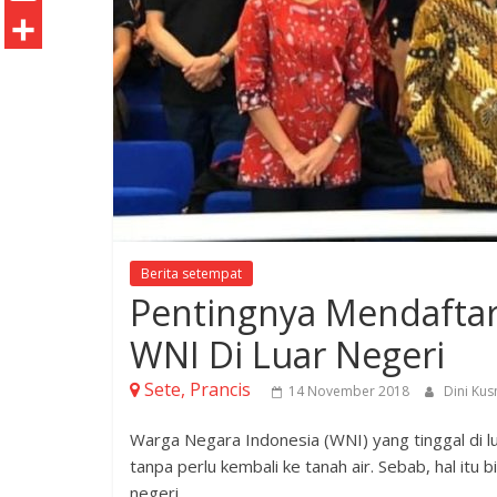
o
t
k
n
h
E
o
e
e
t
a
m
S
k
r
d
e
t
a
h
I
r
s
i
a
n
e
A
l
r
s
p
e
t
p
Berita setempat
Pentingnya Mendaftark
WNI Di Luar Negeri
Sete, Prancis
14 November 2018
Dini Ku
Warga Negara Indonesia (WNI) yang tinggal di 
tanpa perlu kembali ke tanah air. Sebab, hal itu b
negeri.