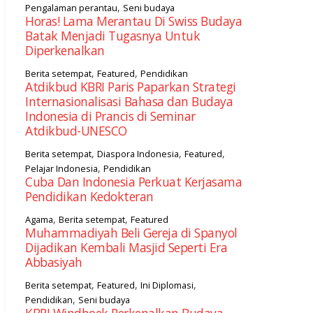
,
Pengalaman perantau
Seni budaya
Horas! Lama Merantau Di Swiss Budaya
Batak Menjadi Tugasnya Untuk
Diperkenalkan
,
,
Berita setempat
Featured
Pendidikan
Atdikbud KBRI Paris Paparkan Strategi
Internasionalisasi Bahasa dan Budaya
Indonesia di Prancis di Seminar
Atdikbud-UNESCO
,
,
,
Berita setempat
Diaspora Indonesia
Featured
,
Pelajar Indonesia
Pendidikan
Cuba Dan Indonesia Perkuat Kerjasama
Pendidikan Kedokteran
,
,
Agama
Berita setempat
Featured
Muhammadiyah Beli Gereja di Spanyol
Dijadikan Kembali Masjid Seperti Era
Abbasiyah
,
,
,
Berita setempat
Featured
Ini Diplomasi
,
Pendidikan
Seni budaya
KBRI Windhoek Perkenalkan Budaya