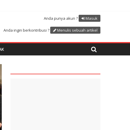
Atdikbud-UNESCO
uk menyambut HUT RI ke 81
Anda punya akun ?
Masuk
Anda ingin berkontribusi ?
Menulis sebuah artikel
AK
quare1