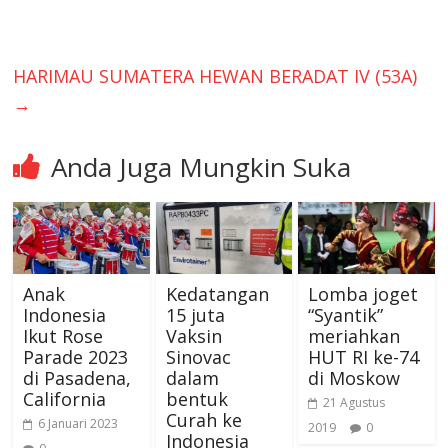
HARIMAU SUMATERA HEWAN BERADAT IV (53A)
→
Anda Juga Mungkin Suka
Anak
Kedatangan
Lomba joget
Indonesia
15 juta
“Syantik”
Ikut Rose
Vaksin
meriahkan
Parade 2023
Sinovac
HUT RI ke-74
di Pasadena,
dalam
di Moskow
California
bentuk
21 Agustus
Curah ke
6 Januari 2023
2019
0
Indonesia