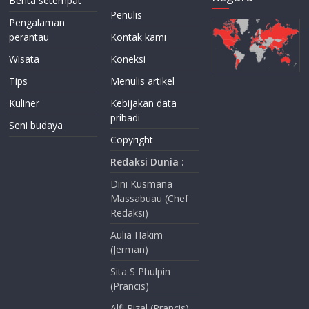
Berita setempat
Penulis
Pengalaman
perantau
Kontak kami
Wisata
Koneksi
Tips
Menulis artikel
Kuliner
Kebijakan data
pribadi
Seni budaya
Copyright
Redaksi Dunia :
Dini Kusmana
Massabuau (Chef
Redaksi)
Aulia Hakim
(Jerman)
Sita S Phulpin
(Prancis)
Alfi Rizal (Prancis)