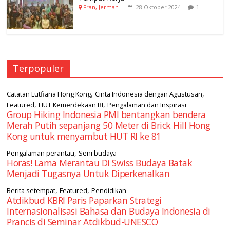
1
Fran, Jerman
28 Oktober 2024
Terpopuler
,
,
Catatan Lutfiana Hong Kong
Cinta Indonesia dengan Agustusan
,
,
Featured
HUT Kemerdekaan RI
Pengalaman dan Inspirasi
Group Hiking Indonesia PMI bentangkan bendera
Merah Putih sepanjang 50 Meter di Brick Hill Hong
Kong untuk menyambut HUT RI ke 81
,
Pengalaman perantau
Seni budaya
Horas! Lama Merantau Di Swiss Budaya Batak
Menjadi Tugasnya Untuk Diperkenalkan
,
,
Berita setempat
Featured
Pendidikan
Atdikbud KBRI Paris Paparkan Strategi
Internasionalisasi Bahasa dan Budaya Indonesia di
Prancis di Seminar Atdikbud-UNESCO