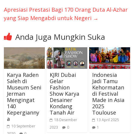
Apresiasi Prestasi Bagi 170 Orang Duta Al-Azhar
yang Siap Mengabdi untuk Negeri
→
Anda Juga Mungkin Suka
Karya Raden
KJRI Dubai
Indonesia
Saleh di
Gelar
Jadi Tamu
Museum Seni
Fashion
Kehormatan
Jerman
Show Karya
di Festival
Mengingat
Desainer
Made in Asia
140
Kondang
2025
Kepergianny
Tanah Air
Toulouse
a
18 Desember
13 April 2025
10 September
2023
0
1
2020
0