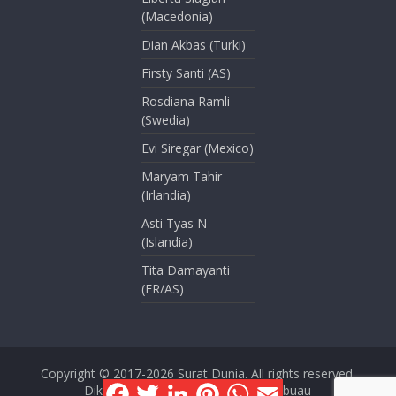
(Macedonia)
Dian Akbas (Turki)
Firsty Santi (AS)
Rosdiana Ramli
(Swedia)
Evi Siregar (Mexico)
Maryam Tahir
(Irlandia)
Asti Tyas N
(Islandia)
Tita Damayanti
(FR/AS)
Copyright © 2017-2026
Surat Dunia
. All rights reserved.
F
T
L
P
W
E
Dikelola oleh Dini Kusmana Massabuau