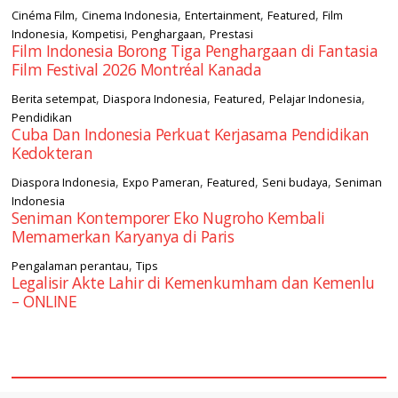
,
,
,
,
Cinéma Film
Cinema Indonesia
Entertainment
Featured
Film
,
,
,
Indonesia
Kompetisi
Penghargaan
Prestasi
Film Indonesia Borong Tiga Penghargaan di Fantasia
Film Festival 2026 Montréal Kanada
,
,
,
,
Berita setempat
Diaspora Indonesia
Featured
Pelajar Indonesia
Pendidikan
Cuba Dan Indonesia Perkuat Kerjasama Pendidikan
Kedokteran
,
,
,
,
Diaspora Indonesia
Expo Pameran
Featured
Seni budaya
Seniman
Indonesia
Seniman Kontemporer Eko Nugroho Kembali
Memamerkan Karyanya di Paris
,
Pengalaman perantau
Tips
Legalisir Akte Lahir di Kemenkumham dan Kemenlu
– ONLINE
square2