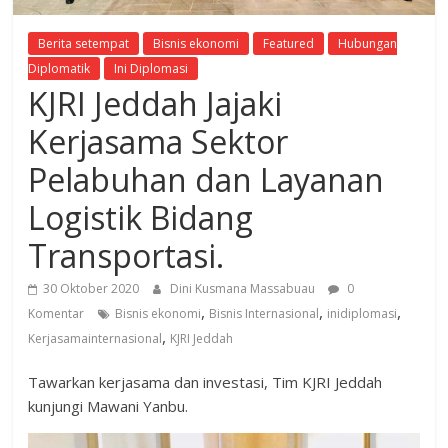
Berita setempat
Bisnis ekonomi
Featured
Hubungan
Diplomatik
Ini Diplomasi
KJRI Jeddah Jajaki
Kerjasama Sektor
Pelabuhan dan Layanan
Logistik Bidang
Transportasi.
30 Oktober 2020
Dini Kusmana Massabuau
0
,
,
,
Komentar
Bisnis ekonomi
Bisnis Internasional
inidiplomasi
,
Kerjasamainternasional
KJRI Jeddah
Tawarkan kerjasama dan investasi, Tim KJRI Jeddah
kunjungi Mawani Yanbu.