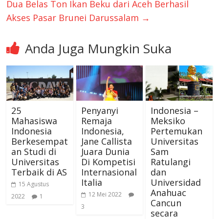
Dua Belas Ton Ikan Beku dari Aceh Berhasil
Akses Pasar Brunei Darussalam
→
Anda Juga Mungkin Suka
25
Penyanyi
Indonesia –
Mahasiswa
Remaja
Meksiko
Indonesia
Indonesia,
Pertemukan
Berkesempat
Jane Callista
Universitas
an Studi di
Juara Dunia
Sam
Universitas
Di Kompetisi
Ratulangi
Terbaik di AS
Internasional
dan
Italia
Universidad
15 Agustus
Anahuac
12 Mei 2022
2022
1
Cancun
3
secara