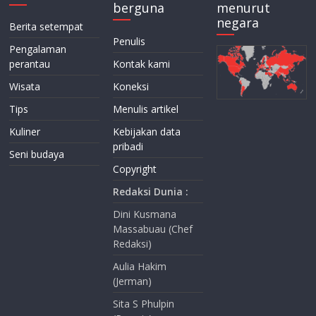
berguna
menurut
negara
Berita setempat
Penulis
Pengalaman
perantau
Kontak kami
Wisata
Koneksi
Tips
Menulis artikel
Kuliner
Kebijakan data
pribadi
Seni budaya
Copyright
Redaksi Dunia :
Dini Kusmana
Massabuau (Chef
Redaksi)
Aulia Hakim
(Jerman)
Sita S Phulpin