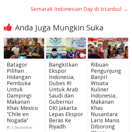
Semarak Indonesian Day di Istanbul
→
Anda Juga Mungkin Suka
Batagor
Bangkitkan
Ribuan
Pilihan
Ekspor
Pengunjung
Hidangan
Indonesia,
Banjiri
Pembuka
Dubes RI
Wisata
Untuk
Untuk Arab
Kuliner
Dampingi
Saudi dan
Indonesia,
Makanan
Gubernur
Makanan
Khas Mexico
DKI Jakarta
Khas
“Chile en
Lepas Ekspor
Nusantara
Nogada”
Beras Ke
Laris Manis
Riyadh
Diborong
3 September