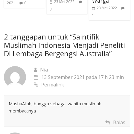
Warga
23 Mei 2022
2021
0
23 Mei 2022
3
1
2 tanggapan untuk “
Saintifik
Muslimah Indonesia Menjadi Peneliti
Di Lembaga Bergengsi Australia
”
Nia
13 September 2021 pada 17 h 23 min
Permalink
MashaAllah, bangga sebagai wanita muslimah
membacanya
Balas