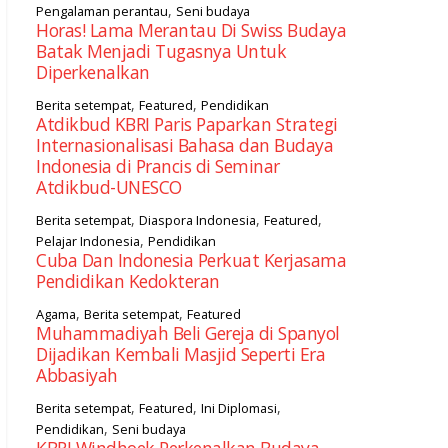
,
Pengalaman perantau
Seni budaya
Horas! Lama Merantau Di Swiss Budaya
Batak Menjadi Tugasnya Untuk
Diperkenalkan
,
,
Berita setempat
Featured
Pendidikan
Atdikbud KBRI Paris Paparkan Strategi
Internasionalisasi Bahasa dan Budaya
Indonesia di Prancis di Seminar
Atdikbud-UNESCO
,
,
,
Berita setempat
Diaspora Indonesia
Featured
,
Pelajar Indonesia
Pendidikan
Cuba Dan Indonesia Perkuat Kerjasama
Pendidikan Kedokteran
,
,
Agama
Berita setempat
Featured
Muhammadiyah Beli Gereja di Spanyol
Dijadikan Kembali Masjid Seperti Era
Abbasiyah
,
,
,
Berita setempat
Featured
Ini Diplomasi
,
Pendidikan
Seni budaya
KBRI Windhoek Perkenalkan Budaya