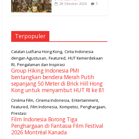
1
28 Oktober 2024
Terpopuler
,
Catatan Lutfiana Hong Kong
Cinta Indonesia
,
,
dengan Agustusan
Featured
HUT Kemerdekaan
,
RI
Pengalaman dan Inspirasi
Group Hiking Indonesia PMI
bentangkan bendera Merah Putih
sepanjang 50 Meter di Brick Hill Hong
Kong untuk menyambut HUT RI ke 81
,
,
,
Cinéma Film
Cinema Indonesia
Entertainment
,
,
,
,
Featured
Film Indonesia
Kompetisi
Penghargaan
Prestasi
Film Indonesia Borong Tiga
Penghargaan di Fantasia Film Festival
2026 Montréal Kanada