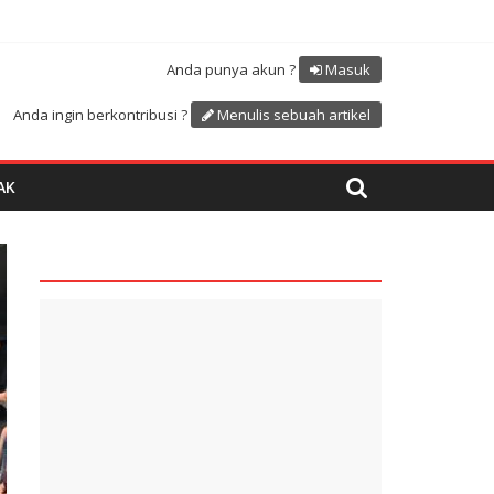
Atdikbud-UNESCO
uk menyambut HUT RI ke 81
Anda punya akun ?
Masuk
Anda ingin berkontribusi ?
Menulis sebuah artikel
AK
quare1