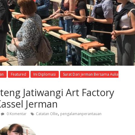
an
Featured
Ini Diplomasi
Surat Dari Jerman Bersama Aulia
eng Jatiwangi Art Factory
assel Jerman
,
0 Komentar
Catatan Ollie
pengalamanperantauan