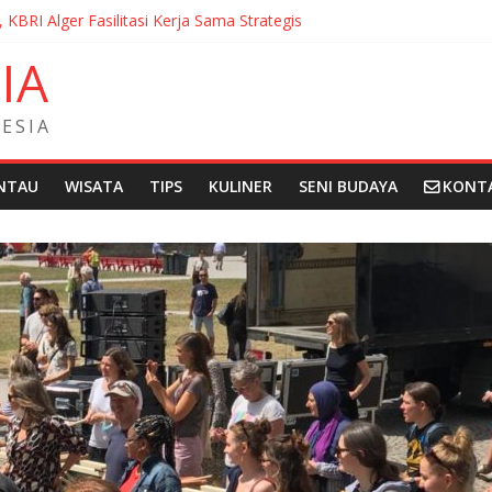
, KBRI Alger Fasilitasi Kerja Sama Strategis
ernasionalisasi Bahasa dan Budaya Indonesia di Prancis di Seminar 
N
I
A
ndera Merah Putih sepanjang 50 Meter di Brick Hill Hong Kong unt
 Fantasia Film Festival 2026 Montréal Kanada
didikan Indonesia kepada Komunitas Paroki di Angola
E
S
I
A
NTAU
WISATA
TIPS
KULINER
SENI BUDAYA
KONT