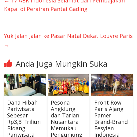
←
17 ABK Indonesia Selamat dari Pembajakan
Kapal di Perairan Pantai Gading
Yuk Jalan Jalan ke Pasar Natal Dekat Louvre Paris
→
Anda Juga Mungkin Suka
Dana Hibah
Pesona
Front Row
Pariwisata
Angklung
Paris Ajang
Sebesar
dan Tarian
Pamer
Rp3,3 Triliun
Nusantara
Brand-Brand
Bidang
Memukau
Fesyien
Pariwisata
Pengunjung
Indonesia