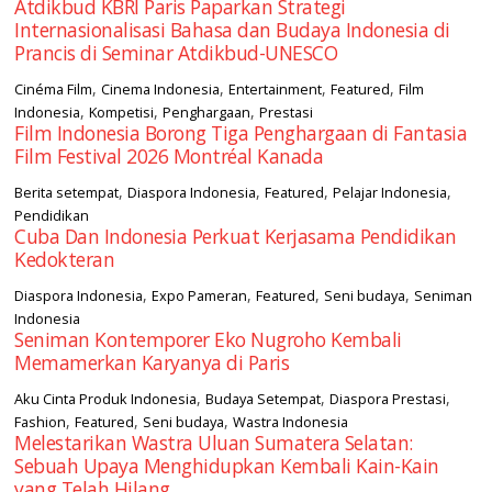
Atdikbud KBRI Paris Paparkan Strategi
Internasionalisasi Bahasa dan Budaya Indonesia di
Prancis di Seminar Atdikbud-UNESCO
,
,
,
,
Cinéma Film
Cinema Indonesia
Entertainment
Featured
Film
,
,
,
Indonesia
Kompetisi
Penghargaan
Prestasi
Film Indonesia Borong Tiga Penghargaan di Fantasia
Film Festival 2026 Montréal Kanada
,
,
,
,
Berita setempat
Diaspora Indonesia
Featured
Pelajar Indonesia
Pendidikan
Cuba Dan Indonesia Perkuat Kerjasama Pendidikan
Kedokteran
,
,
,
,
Diaspora Indonesia
Expo Pameran
Featured
Seni budaya
Seniman
Indonesia
Seniman Kontemporer Eko Nugroho Kembali
Memamerkan Karyanya di Paris
,
,
,
Aku Cinta Produk Indonesia
Budaya Setempat
Diaspora Prestasi
,
,
,
Fashion
Featured
Seni budaya
Wastra Indonesia
Melestarikan Wastra Uluan Sumatera Selatan:
Sebuah Upaya Menghidupkan Kembali Kain-Kain
yang Telah Hilang