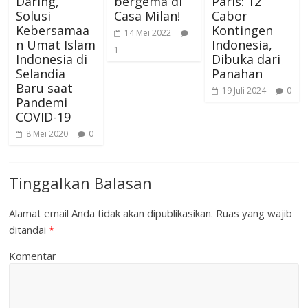
Daring,
bergema di
Paris: 12
Solusi
Casa Milan! ️
Cabor
Kebersamaa
Kontingen
14 Mei 2022
n Umat Islam
Indonesia,
1
Indonesia di
Dibuka dari
Selandia
Panahan
Baru saat
19 Juli 2024
0
Pandemi
COVID-19
8 Mei 2020
0
Tinggalkan Balasan
Alamat email Anda tidak akan dipublikasikan.
Ruas yang wajib
ditandai
*
Komentar